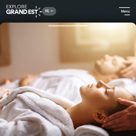
Rechercher un lieu, une activité...
NL
Menu
Kijk je ogen uit in de Grand Est
All-informules
Ontspannend verblijf in het Continental Hotel in Reims****