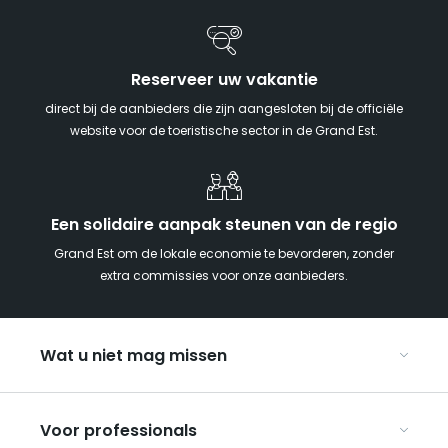
Reserveer uw vakantie
direct bij de aanbieders die zijn aangesloten bij de officiële
website voor de toeristische sector in de Grand Est.
Een solidaire aanpak steunen van de regio
Grand Est om de lokale economie te bevorderen, zonder
extra commissies voor onze aanbieders.
Wat u niet mag missen
Met kinderen naar de Grand Est
Voor professionals
Met z’n tweeën