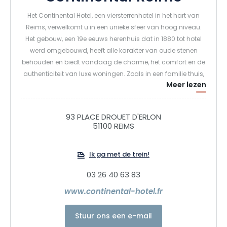
Het Continental Hotel, een viersterrenhotel in het hart van
Reims, verwelkomt u in een unieke sfeer van hoog niveau.
Het gebouw, een 19e eeuws herenhuis dat in 1880 tot hotel
werd omgebouwd, heeft alle karakter van oude stenen
behouden en biedt vandaag de charme, het comfort en de
authenticiteit van luxe woningen. Zoals in een familie thuis,
Meer lezen
wordt elke gast persoonlijk verwelkomd. In het Continental
Hotel wordt de kunst van het verwelkomen van gasten
uitgedrukt in kleine attenties of grote diensten en dagelijkse
93 PLACE DROUET D'ERLON
vriendelijkheid.
51100 REIMS
Wij bieden ook een restaurant met een panoramisch
Ik ga met de trein!
uitzicht op het Colbertplein en de promenades van Reims.
Het serveert van ontbijt tot diner en verandert dan in een
03 26 40 63 83
barruimte. Kom en ontdek het menu, een heerlijke mix van
www.continental-hotel.fr
authenticiteit en moderniteit. De gerechten evolueren met de
seizoenen mee om u steeds verse producten aan te bieden,
Stuur ons een e-mail
in een creatieve geest om de kwintessens van de smaken