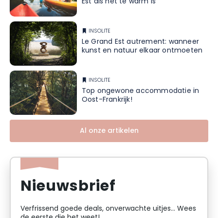
Est als het te warm is
INSOLITE
Le Grand Est autrement: wanneer
kunst en natuur elkaar ontmoeten
INSOLITE
Top ongewone accommodatie in
Oost-Frankrijk!
Al onze artikelen
Nieuwsbrief
Verfrissend goede deals, onverwachte uitjes... Wees
de eerste die het weet!