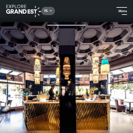
Rechercher un lieu, une activité...
NL
Menu
Kijk je ogen uit in de Grand Est
Gastronomisch
Menu van de chef voor twee in het Continental Hotel Reims