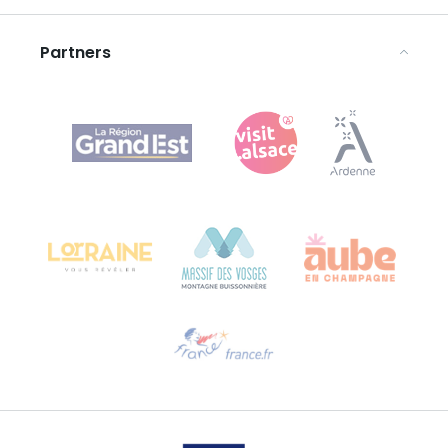
Disclaimer
Partners
Agence Régionale du Tourisme Grand Est
Bureau de Colmar (hoofdkantoor)
Château Kiener – Rue de Verdun 24
68000 COLMAR - FRANKRIJK
Hulp nodig?
Stuur ons een e-mail