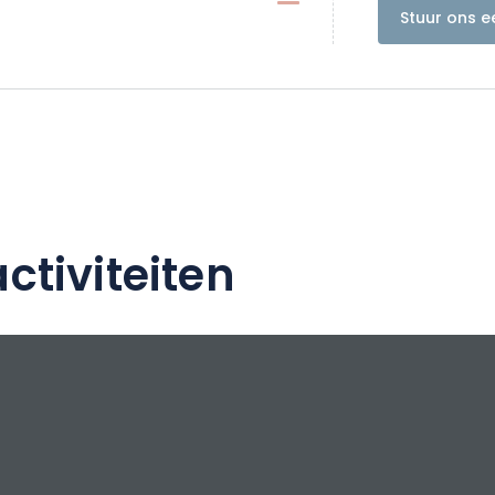
emblematische 9e verdieping, een echt huis
Stuur ons e
.
ctiviteiten