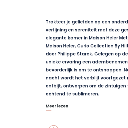
Trakteer je geliefden op een onder
verfijning en sereniteit met deze ge
elegante kamer in Maison Heler Met
Maison Heler, Curio Collection By Hi
door Philippe Starck. Gelegen op de
unieke ervaring een adembenemend 
bevorderlijk is om te ontsnappen. 
nacht wordt het verblijf voortgeze
ontbijt, ontworpen om de zintuigen
ochtend te sublimeren.
Meer lezen
Om dit uitzonderlijke verblijf compleet
aangeboden in La Maison de Manfred, 
elkaar ontmoeten om de zintuiglijke re