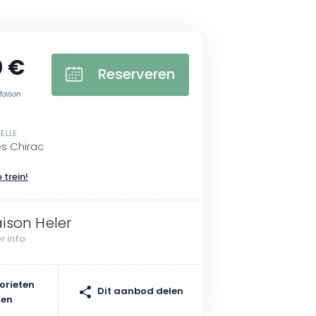
0 €
Reserveren
Maison
ELLE
s Chirac
 trein!
ison Heler
r info
orieten
Dit aanbod delen
gen