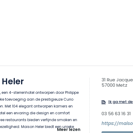
 Heler
31 Rue Jacque
57000 Metz
, een 4-sterrenhotel ontworpen door Philippe
ieke toevoeging aan de prestigieuze Curio
Ik ga met de 
ton. Met 104 elegant ontworpen kamers en
hotel een ervaring die design en comfort
03 56 63 16 31
wee restaurants bieden verfijnde smaken en
https://mais
elligheid. Maison Heler biedt een unieke
Meer lezen