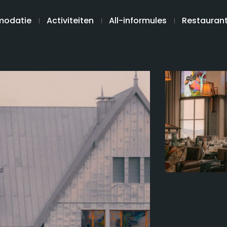
odatie
Activiteiten
All-informules
Restauran