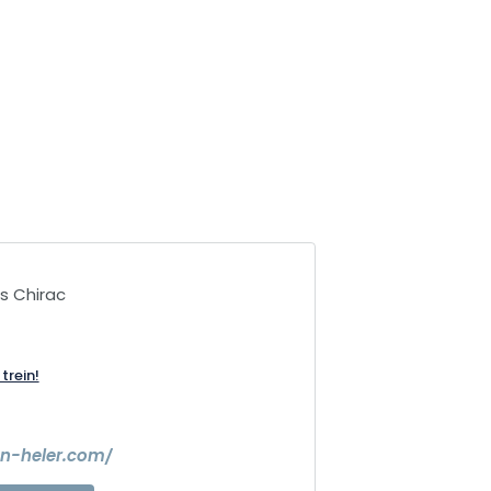
s Chirac
trein!
on-heler.com/