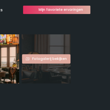
ts
Mijn favoriete ervaringen
Fotogalerij bekijken