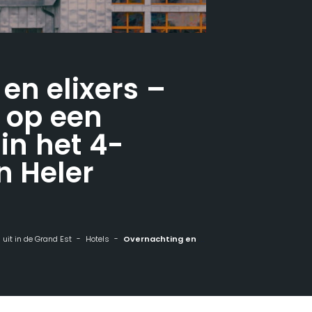
en elixers –
f op een
 in het 4-
n Heler
n uit in de Grand Est
Hotels
Overnachting en elixers - Trakteer jezelf op een exclusief uitje in het 4-sterren Maison Heler