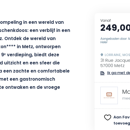
Vanaf
dompeling in een wereld van
249,0
schenkdoos: een verblijf in een
z. Ontdek de wereld van
Aangeboden door: 
Heler
lton**** in Metz, ontworpen
 9ᵉ verdieping, biedt deze
LORRAINE, MOS
31 Rue Jacque
uitzicht en een sfeer die
57000 Metz
Na een zachte en comfortabele
Ik ga met de
t met een gastronomisch
 te ontwaken en de vroege
Ma
mee
 te maken, worden er 2 cocktails
Aan Fav
waar creativiteit en smaak
toevoe
is te verlengen. Elk moment, elk