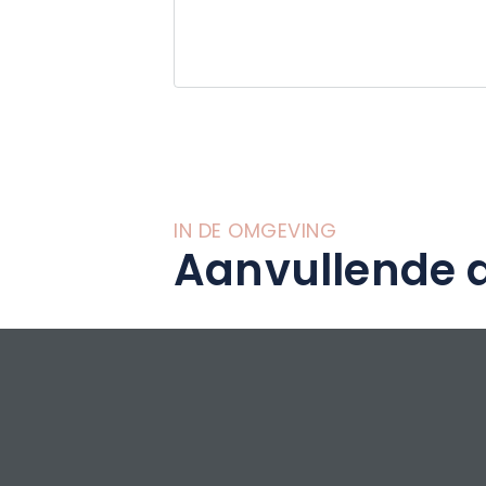
ervaring met de 
bovenop het hotel
IN DE OMGEVING
Aanvullende a