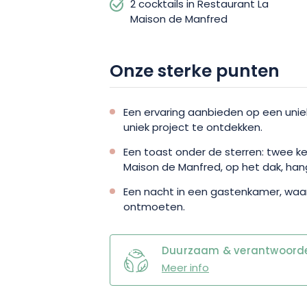
maak je geliefden gelukkig!
2 cocktails in Restaurant La
Maison de Manfred
Onze sterke punten
Een ervaring aanbieden op een unie
uniek project te ontdekken.
Een toast onder de sterren: twee k
Maison de Manfred, op het dak, ha
Een nacht in een gastenkamer, waar v
ontmoeten.
Duurzaam & verantwoordel
Meer info