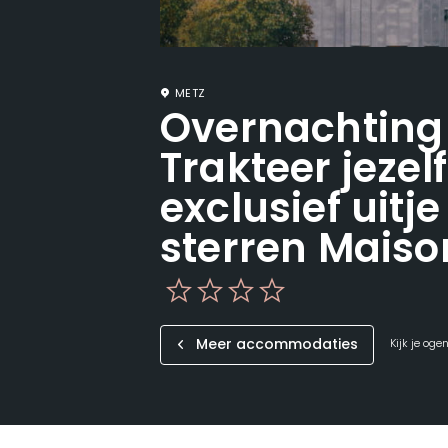
METZ
Overnachting 
Trakteer jezel
exclusief uitje
sterren Maiso
Meer accommodaties
Kijk je oge