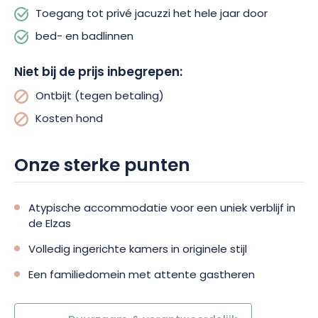
Toegang tot privé jacuzzi het hele jaar door
Meer dan alleen accommodatie, « Diego » belooft een
bed- en badlinnen
meeslepende, tijdloze ervaring, waar elk detail is ontworpen
om de zintuigen te prikkelen en unieke herinneringen te
Niet bij de prijs inbegrepen:
creëren. Laat u verleiden door dit atypische adres in
Ontbijt (tegen betaling)
Guebwiller en geniet van een verblijf gewijd aan ontsnapping
en welzijn.
Kosten hond
Onze sterke punten
Atypische accommodatie voor een uniek verblijf in
de Elzas
Volledig ingerichte kamers in originele stijl
Een familiedomein met attente gastheren