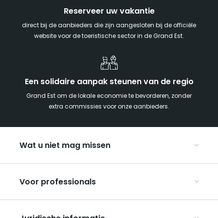
Reserveer uw vakantie
direct bij de aanbieders die zijn aangesloten bij de officiële
website voor de toeristische sector in de Grand Est.
Een solidaire aanpak steunen van de regio
Grand Est om de lokale economie te bevorderen, zonder
extra commissies voor onze aanbieders.
Wat u niet mag missen
Met kinderen naar de Grand Est
Voor professionals
Met z’n tweeën
Kerst in Oost-Frankrijk
Organiseer uw conferenties en seminars
De Route des Vins d’Alsace