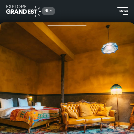
Rechercher un lieu, une activité...
NL
Menu
Kijk je ogen uit in de Grand Est
Huuraccommodatie
Atypisch verblijf met privé jacuzzi