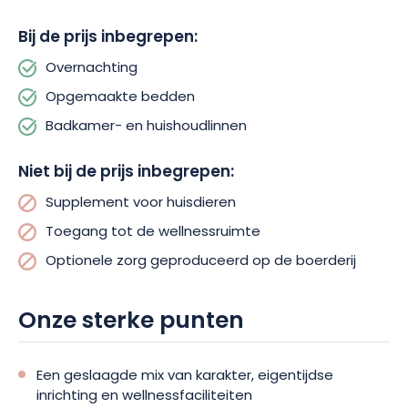
gepassioneerde boeren, nodigen je ook uit om hun boerderij
Bij de prijs inbegrepen:
in het dorp te ontdekken. Geiten, kippen en ezels zijn een
genot voor groot en klein, terwijl de zelfgemaakte kazen en
Overnachting
cosmetica die ze maken een menselijke en authentieke
Opgemaakte bedden
dimensie toevoegen aan je verblijf.
Badkamer- en huishoudlinnen
Kies deze gîte voor een verkwikkende vakantie in het hart van
de Champagne wijngaarden, een combinatie van modern
Niet bij de prijs inbegrepen:
comfort, welzijn en oprechte ontmoetingen. Reserveer nu.
Supplement voor huisdieren
Toegang tot de wellnessruimte
Optionele zorg geproduceerd op de boerderij
Onze sterke punten
Een geslaagde mix van karakter, eigentijdse
inrichting en wellnessfaciliteiten