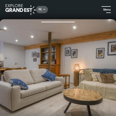
Rechercher un lieu, une activité...
NL
Menu
Kijk je ogen uit in de Grand Est
Huuraccommodatie
Charmante gîte met privé wellnessruimte in Champagne