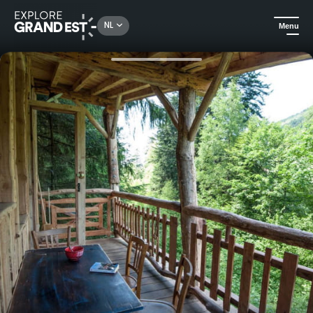
Rechercher un lieu, une activité...
NL
Menu
Kijk je ogen uit in de Grand Est
Huuraccommodatie
Het hol van de verkenner - boomhuis