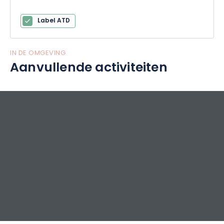
accommodatie. La Clairière aux Cabanes, een klein dorp
van hutten met vijftien verschillende sferen en verhalen.
Label ATD
Zomer of winter, solo, duo, familie of groep, waag je aan Bol
d'Air om te ontsnappen naar de buitenlucht.
IN DE OMGEVING
Aanvullende activiteiten