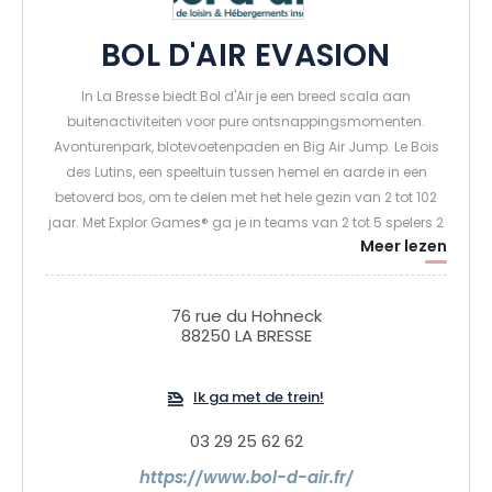
BOL D'AIR EVASION
In La Bresse biedt Bol d'Air je een breed scala aan
buitenactiviteiten voor pure ontsnappingsmomenten.
Avonturenpark, blotevoetenpaden en Big Air Jump. Le Bois
des Lutins, een speeltuin tussen hemel en aarde in een
betoverd bos, om te delen met het hele gezin van 2 tot 102
jaar. Met Explor Games® ga je in teams van 2 tot 5 spelers 2
Meer lezen
uur lang fysieke, intellectuele, behendigheids- en
oriëntatieloopuitdagingen aan in de vrije natuur en in
themakamers. Voor nog meer sensatie biedt Bol d'Air ook
76 rue du Hohneck
de Fantasticable, een vlucht als een vogel met meer dan 110
88250 LA BRESSE
km/u langs een kabel van 1 km350 die je alleen of met z'n
tweeën kunt beleven. De Fantasti'Kid, een 200 meter lange
Ik ga met de trein!
tokkelbaan voor kinderen van 15 tot 35 kg. Of de Bol d'Air
Line, de enige tokkelbaan met bochten in Frankrijk, voor een
03 29 25 62 62
unieke slalom door het bos. Avonturiers kunnen
bungeejumpen proberen, of Propuls'Air, de hoogste
https://www.bol-d-air.fr/