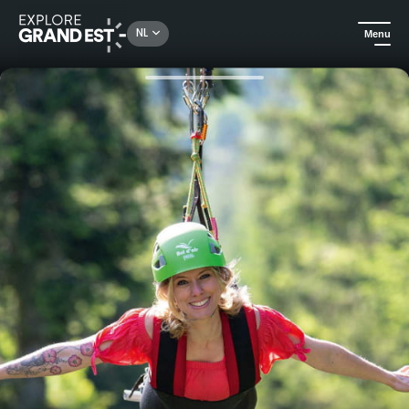
Rechercher un lieu, une activité...
NL
Menu
Kijk je ogen uit in de Grand Est
Attractieparken & Dierentuinen
Vlieg over de vallei van La Bresse met Fantasticable