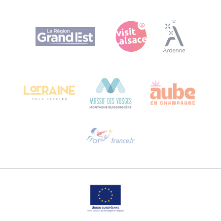
Agence Régionale du Tourisme Grand Est
Bureau de Colmar (hoofdkantoor)
Château Kiener – Rue de Verdun 24
68000 COLMAR - FRANKRIJK
Hulp nodig?
Stuur ons een e-mail