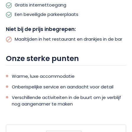
Gratis internettoegang
Naast deze voorzieningen verrijkt Château de Sacy uw verblijf
Een beveiligde parkeerplaats
met een scala aan activiteiten in de buurt. Geniet van
ontspannen wandelingen door de wijngaarden, proef lokale
Niet bij de prijs inbegrepen:
wijn of bezoek iconische historische monumenten! Er worden
verschillende ervaringen aangeboden naar ieders smaak.
Maaltijden in het restaurant en drankjes in de bar
Kom en ontdek zelf de pracht van deze betoverende plek! Of
je nu een stel, een familie of een groep vrienden bent,
Onze sterke punten
Château de Sacy heeft een authentiek en onvergetelijk verblijf
voor je in petto.
Warme, luxe accommodatie
Onberispelijke service en aandacht voor detail
Verschillende activiteiten in de buurt om je verblijf
nog aangenamer te maken