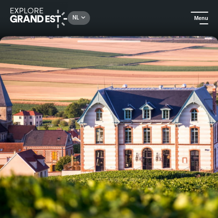
Rechercher un lieu, une activité...
NL
Menu
Kijk je ogen uit in de Grand Est
Hotels
Kasteel van Sacy