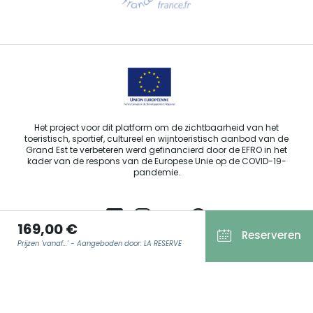
Stuur ons een e-mail
Het project voor dit platform om de zichtbaarheid van het
toeristisch, sportief, cultureel en wijntoeristisch aanbod van de
Grand Est te verbeteren werd gefinancierd door de EFRO in het
kader van de respons van de Europese Unie op de COVID-19-
pandemie.
169,00 €
Reserveren
Prijzen 'vanaf...' - Aangeboden door: LA RESERVE
Agence Régionale du Tourisme Grand Est ©2026 - Alle rechten
voorbehouden.
Algemene gebruiksvoorwaarden
E-MAIL
*
Wettelijke vermeldingen