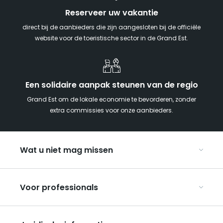
Reserveer uw vakantie
direct bij de aanbieders die zijn aangesloten bij de officiële
website voor de toeristische sector in de Grand Est.
Een solidaire aanpak steunen van de regio
Grand Est om de lokale economie te bevorderen, zonder
extra commissies voor onze aanbieders.
Wat u niet mag missen
Met kinderen naar de Grand Est
Voor professionals
Met z’n tweeën
Kerst in Oost-Frankrijk
Organiseer uw conferenties en seminars
De Route des Vins d’Alsace