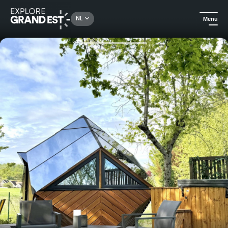
Rechercher un lieu, une activité...
NL
Menu
Kijk je ogen uit in de Grand Est
Huuraccommodatie
Ongewone nacht in Champagne