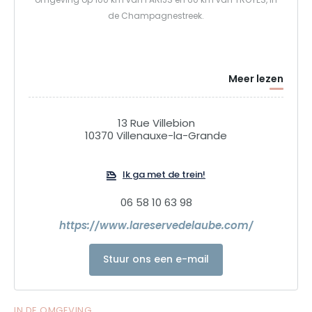
omgeving op 100 km van PARIJS en 60 km van TROYES, in
de Champagnestreek.
Meer lezen
13 Rue Villebion
10370 Villenauxe-la-Grande
Ik ga met de trein!
06 58 10 63 98
https://www.lareservedelaube.com/
Stuur ons een e-mail
IN DE OMGEVING