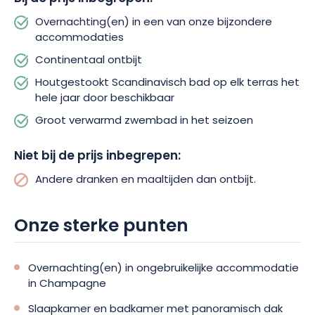
platteland in alle vrijheid te verkennen.
Overnachting(en) in een van onze bijzondere
accommodaties
La Réserve de l’Aube belichaamt een nieuwe, zachtere en
Continentaal ontbijt
meer authentieke manier van reizen. Laat je verleiden door
deze meeslepende ervaring en boek je verblijf voor een
Houtgestookt Scandinavisch bad op elk terras het
zeldzaam uitje dicht bij de natuur.
hele jaar door beschikbaar
Groot verwarmd zwembad in het seizoen
Niet bij de prijs inbegrepen:
Andere dranken en maaltijden dan ontbijt.
Onze sterke punten
Overnachting(en) in ongebruikelijke accommodatie
in Champagne
Slaapkamer en badkamer met panoramisch dak