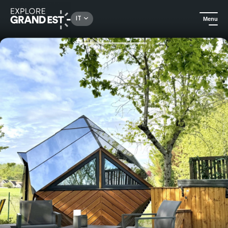
Rechercher un lieu, une activité...
IT
Menu
Homepage
Case vacanza
Una notte insolita in Champagne