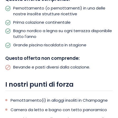
La Réserve de l’Aube incarna un nuovo modo di viaggiare, più
dolce e autentico. Lasciatevi sedurre da questa esperienza
Pernottamento (o pernottamenti) in una delle
coinvolgente e prenotate il vostro soggiorno per una rara
nostre insolite strutture ricettive
fuga a contatto con la natura.
Prima colazione continentale
Bagno nordico a legna su ogni terrazza disponibile
tutto l'anno
Grande piscina riscaldata in stagione
Questa offerta non comprende:
Bevande e pasti diversi dalla colazione.
I nostri punti di forza
Pernottamento(i) in alloggi insoliti in Champagne
Camera da letto e bagno con tetto panoramico