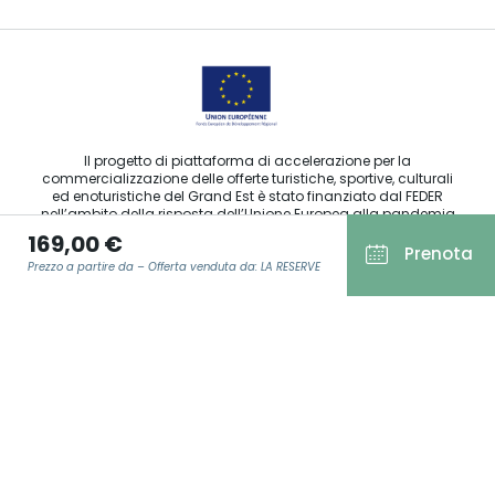
Il progetto di piattaforma di accelerazione per la
commercializzazione delle offerte turistiche, sportive, culturali
ed enoturistiche del Grand Est è stato finanziato dal FEDER
nell’ambito della risposta dell’Unione Europea alla pandemia
da COVID-19.
169,00 €
Prenota
Prezzo a partire da – Offerta venduta da: LA RESERVE
Agence Régionale du Tourisme Grand Est ©2026 - Tutti i diritti
E-MAIL
*
riservati
Condizioni generali di utilizzo
Note legali
Informativa sulla privacy