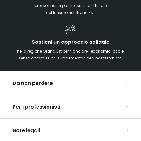
presso i nostri partner sul sito ufficiale
del turismo nel Grand Est.
Sostieni un approccio solidale
nella regione Grand Est per rilanciare l’economia locale,
senza commissioni supplementari per i nostri fornitori.
Da non perdere
Mercatini di Natale
Per i professionisti
Alsazia
Ardenne
Organizzare conferenze e seminari
Champagne
Note legali
Organizzate il vostro viaggio di gruppo
Lorena