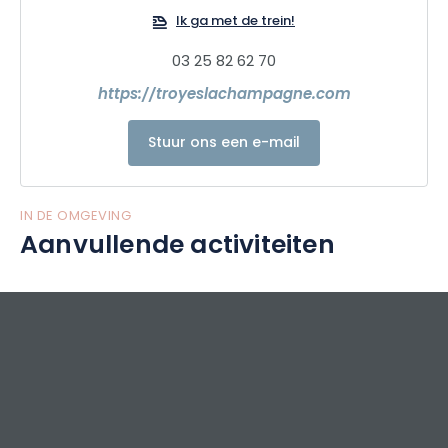
hoofse liefde en het liefdeshof van weleer en poëtische
Ik ga met de trein!
plaatsen vol charme voor de geliefden van nu...
Dus... Wees verrast...
03 25 82 62 70
Bezoek Troyes !!!!!!!
https://troyeslachampagne.com
Stuur ons een e-mail
IN DE OMGEVING
Aanvullende activiteiten