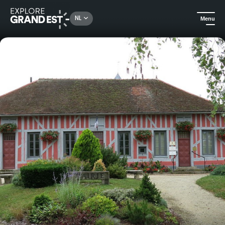
Rechercher un lieu, une activité...
NL
Menu
Kijk je ogen uit in de Grand Est
Aan het water
Een tocht door de Champagne om het Lac d’Orient te ontdekken