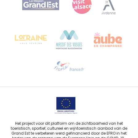
Bureau de Colmar (hoofdkantoor)
Château Kiener – Rue de Verdun 24
68000 COLMAR - FRANKRIJK
Hulp nodig?
Stuur ons een e-mail
Het project voor dit platform om de zichtbaarheid van het
toeristisch, sportief, cultureel en wijntoeristisch aanbod van de
Grand Est te verbeteren werd gefinancierd door de EFRO in het