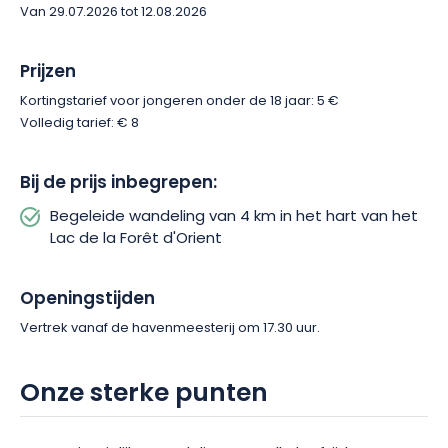
in een van de mooiste natuurlijke omgevingen van de
Van 29.07.2026 tot 12.08.2026
Champagne. Reserveer uw plaats en ga op een andere
manier op ontdekkingstocht naar het Lac d’Orient, op het ritme
Prijzen
van uw zintuigen.
Kortingstarief voor jongeren onder de 18 jaar: 5 €
Volledig tarief: € 8
Bij de prijs inbegrepen:
Begeleide wandeling van 4 km in het hart van het
Lac de la Forêt d'Orient
Openingstijden
Vertrek vanaf de havenmeesterij om 17.30 uur.
Onze sterke punten