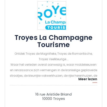
Troyes La Champagne
Tourisme
Ontdek Troyes de Magnifieke, Troyes de Romantische,
Troyes Veelkleurige...
Waar het verleden overal aanwezig is, waar middeleeuwen
en renaissance zich vermengen in de kronkelige geplaveide
straatjes, de kleurrijke vakwerkhuizen, de rijke herenhuizen, de
Meer lezen
sierlijke kerken, de geheime binnenplaatsen...
Waar een rijke geschiedenis zijn sporen heeft nagelaten en
die steeds aantrekkelijker wordt naarmate het zijn jeugd
16 rue Aristide Briand
hervindt...
10000 Troyes
Waar de geest kapseist en de Liefde sterker slaat, tussen de