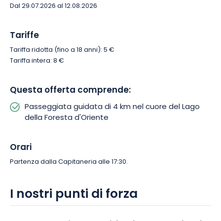
del Lago d’Orient in modo diverso, al ritmo dei vostri sensi.
Dal 29.07.2026 al 12.08.2026
Tariffe
Tariffa ridotta (fino a 18 anni): 5 €
Tariffa intera: 8 €
Questa offerta comprende:
Passeggiata guidata di 4 km nel cuore del Lago
della Foresta d'Oriente
Orari
Partenza dalla Capitaneria alle 17:30.
I nostri punti di forza