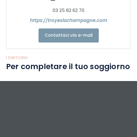
poetici pieni di fascino per gli innamorati di oggi...
Quindi... sorprendetevi...
03 25 82 62 70
Visitare Troyes !!!!!!!
https://troyeslachampagne.com
Contattaci via e-mail
I DINTORNI
Per completare il tuo soggiorno