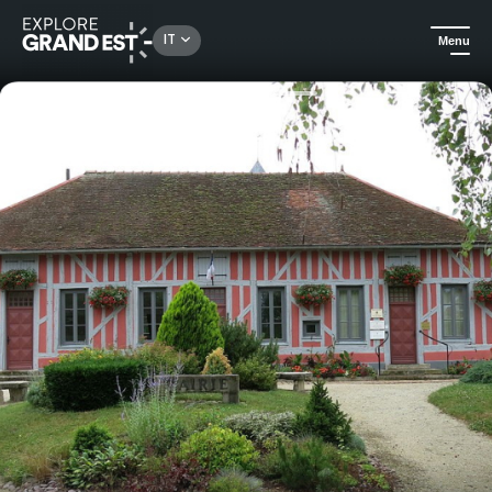
Rechercher un lieu, une activité...
IT
Menu
Homepage
Escursioni
Passeggiata nella regione dello Champagne alla scoperta del Lago d’Orient