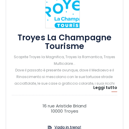
Troyes La Champagne
Tourisme
Scoprite Troyes la Magnifica, Troyes la Romantica, Troyes
Multicolore...
Dove il passato è presente ovunque, dove il Medioevo e il
Rinascimento si mescolano con le sue tortuose strade
acciottolate, le sue case a graticcio colorate, i suoi ricchi
Leggi tutto
palazzi, le sue chiese ornate, i suoi cortili segreti...
Dove una ricca storia ha lasciato il segno e che sta
diventando sempre più attraente man mano che
16 rue Aristide Briand
riacquista la sua giovinezza...
10000 Troyes
Dove lo spirito si capovolge e l'amore batte più forte, tra
l'Amore cortese e la Corte dell'Amore di un tempo e luoghi
Vado in treno!