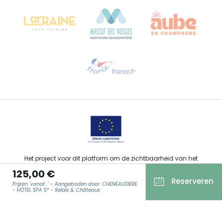
68000 COLMAR - FRANKRIJK
Hulp nodig?
Stuur ons een e-mail
Het project voor dit platform om de zichtbaarheid van het
toeristisch, sportief, cultureel en wijntoeristisch aanbod van de
125,00 €
Grand Est te verbeteren werd gefinancierd door de EFRO in het
Reserveren
kader van de respons van de Europese Unie op de COVID-19-
Prijzen 'vanaf...' - Aangeboden door: CHENEAUDIÈRE
pandemie.
- HÔTEL SPA 5* - Relais & Châteaux