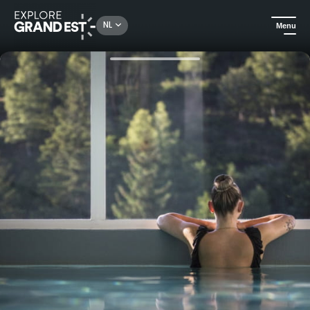
Rechercher un lieu, une activité...
NL
Menu
Kijk je ogen uit in de Grand Est
Aan het water
Solo cadeaubon: Dag in de Spa de La Cheneaudière & Gourmet Moments