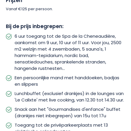
Prijzen
ontspanning en verwondering voor je smaakpapillen. Je kunt
genieten van een lunchbuffet, exclusief drankjes, in de lounge
Vanaf €125 per persoon.
‘Le Calixte’, met live cooking. Je kunt ook genieten van het
buffet ‘Gourmandises d’enfance’, dat je terugbrengt naar de
Bij de prijs inbegrepen:
zoete herinneringen van je jeugd.
6 uur toegang tot de Spa de la Cheneaudière,
Om je comfort tijdens de ervaring te garanderen, zijn er een
aankomst om 9 uur, 10 uur of 11 uur. Voor jou, 2500
aantal faciliteiten beschikbaar op het terrein. Ontspan op het
m2 welzijn met 4 zwembaden, 5 sauna's, 1
terras en geniet van het Elzasser landschap! Er is een
hammam-tepidarium, nordic bad,
parkeerplaats beschikbaar op het terrein, en voor de
sensatiedouches, sprankelende stranden,
liefhebbers van elektrische voertuigen is er een
hangende rustnesten...
privéparkeerplaats met 13 oplaadpunten.
Een persoonlijke mand met handdoeken, badjas
en slippers
Aarzel dus niet langer! Dit is het moment om jezelf of iemand
Lunchbuffet (exclusief drankjes) in de lounges van
die je kent te trakteren op een uitzonderlijk dagje uit.
'Le Calixte' met live cooking, van 12.30 tot 14.30 uur.
Reserveer vandaag nog en kom tot rust ver van de drukte van
alledag! De Spa de La Cheneaudière belooft je een
Snack aan het "Gourmandises d'enfance" buffet
onvergetelijke ervaring.
(drankjes niet inbegrepen) van 15u tot 17u
Toegang tot de privéparkeerplaats met 13