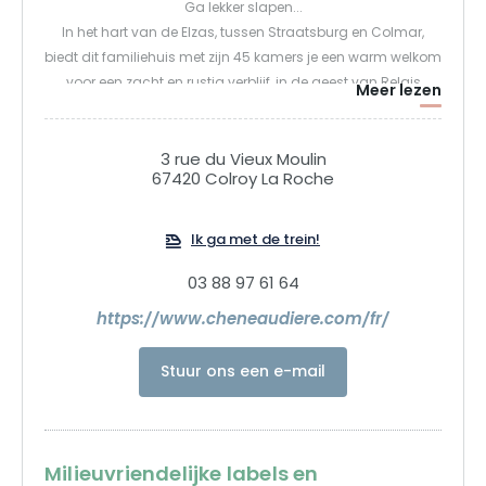
Ga lekker slapen...
In het hart van de Elzas, tussen Straatsburg en Colmar,
biedt dit familiehuis met zijn 45 kamers je een warm welkom
voor een zacht en rustig verblijf, in de geest van Relais
Meer lezen
Châteaux sinds bijna 50 jaar.
3 rue du Vieux Moulin
Neem een adempauze...
67420 Colroy La Roche
De Nature-Spa van La Cheneaudière ligt in het hart van een
ongerepte natuurlijke omgeving die rijmt met sereniteit:
Ik ga met de trein!
mineraal, plantaardig, hout... Een verjongende wereld vol
zuiver water, licht en warmte. 2500 m2 voor uw welzijn en
03 88 97 61 64
ontspanning.
https://www.cheneaudiere.com/fr/
Proef...
Stuur ons een e-mail
Zilverwerk, kristal, de warmte van natuurlijk hout, design
fauteuils en kaarslicht creëren een gezellige sfeer.
Geniet van gastronomische, verfijnde en lokale gerechten...
bereid door een jonge en getalenteerde chef-kok, Jean-Paul
Milieuvriendelijke labels en
Acker, in de 2 restaurants van het hotel.