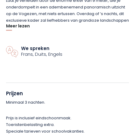
Laat je verleiden door de enorme erker van 9 meter, die je
onderdompelt in een adembenemend panoramisch uitzicht
op de Vogezen, met niets ertussen. Overdag of ‘s nachts, dit
exclusieve kader zal liefhebbers van grandioze landschappen
Meer lezen
en astronomie bekoren. Binnen combineert de chalet de
charme van hout en natuurlijke materialen met een
eigentijdse inrichting en luxe faciliteiten. Er wacht een
privésauna op je voor een wellnesspauze na een dag
We spreken
wandelen of skiën.
Frans, Duits, Engels
Of je nu op zoek bent naar avontuur in de buitenlucht of totale
ontspanning, Chalet du Merle is het ideale adres voor een
ontspannen verblijf, zomer of winter. Boek nu en geniet van
een unieke ervaring op de top van de Elzas!
Prijzen
Minimaal 3 nachten.
Prijs is inclusief eindschoonmaak.
Toeristenbelasting extra.
Speciale tarieven voor schoolvakanties.