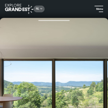
Rechercher un lieu, une activité...
NL
Menu
Kijk je ogen uit in de Grand Est
Huuraccommodatie
Luxe en natuur op de top van Champ du Feu, in het Chalet du Merle