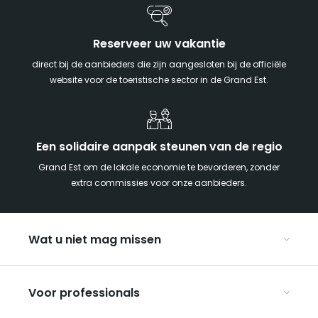
Reserveer uw vakantie
direct bij de aanbieders die zijn aangesloten bij de officiële
website voor de toeristische sector in de Grand Est.
Een solidaire aanpak steunen van de regio
Grand Est om de lokale economie te bevorderen, zonder
extra commissies voor onze aanbieders.
Wat u niet mag missen
Met kinderen naar de Grand Est
Voor professionals
Met z’n tweeën