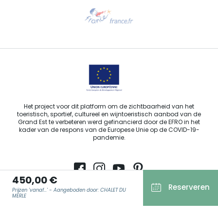
Hulp nodig?
Stuur ons een e-mail
Het project voor dit platform om de zichtbaarheid van het
toeristisch, sportief, cultureel en wijntoeristisch aanbod van de
Grand Est te verbeteren werd gefinancierd door de EFRO in het
kader van de respons van de Europese Unie op de COVID-19-
pandemie.
450,00 €
Reserveren
Agence Régionale du Tourisme Grand Est ©2026 - Alle rechten
Prijzen 'vanaf...' - Aangeboden door: CHALET DU
MERLE
voorbehouden.