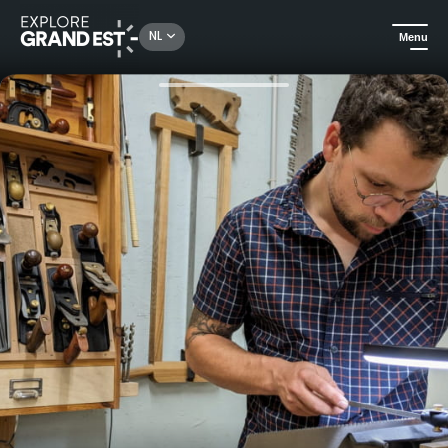
Rechercher un lieu, une activité...
NL
Menu
Kijk je ogen uit in de Grand Est
Ambachten
Alles wat je moet weten over slijpen