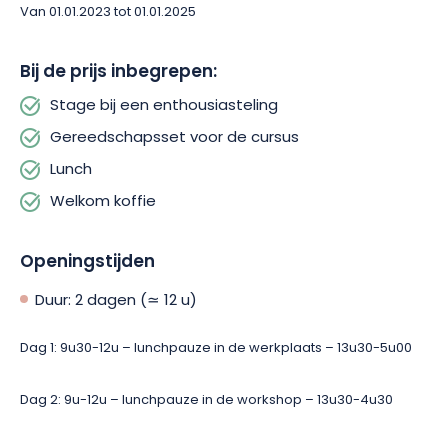
Van 01.01.2023 tot 01.01.2025
Door het combineren van theoretische instructie met
praktische oefeningen geeft deze cursus je een complete en
diepgaande ervaring in de kunst van het slijpen van
Bij de prijs inbegrepen:
houtbewerkingsgereedschap.
Stage bij een enthousiasteling
Gereedschapsset voor de cursus
Lunch
Welkom koffie
Openingstijden
Duur: 2 dagen (≃ 12 u)
Dag 1: 9u30-12u – lunchpauze in de werkplaats – 13u30-5u00
Dag 2: 9u-12u – lunchpauze in de workshop – 13u30-4u30