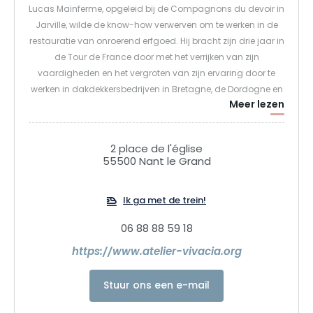
Lucas Mainferme, opgeleid bij de Compagnons du devoir in
Jarville, wilde de know-how verwerven om te werken in de
restauratie van onroerend erfgoed. Hij bracht zijn drie jaar in
de Tour de France door met het verrijken van zijn
vaardigheden en het vergroten van zijn ervaring door te
werken in dakdekkersbedrijven in Bretagne, de Dordogne en
Meer lezen
zelfs in Oostenrijk. Terug in zijn geboortestreek, aan de Maas,
startte hij in 2012 zijn eigen bedrijf met twee partners. Het zal
slechts enkele jaren duren voordat het bedrijf erkenning
2 place de l'église
krijgt van klanten en bestekschrijvers in de
55500 Nant le Grand
erfgoedrestauratiesector.
Als lid van de jury van het organisatiecomité van de
Ik ga met de trein!
wedstrijd "Un des Meilleurs Ouvriers de France" profiteert
Lucas Mainferme elk jaar van een gespecialiseerde
06 88 88 59 18
opleiding over een specifiek thema, waardoor het bedrijf
kan werken op zeer specifieke locaties waar maar weinig
https://www.atelier-vivacia.org
bedrijven aan de slag kunnen.
Stuur ons een e-mail