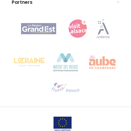
Partners
Agence Régionale du Tourisme Grand Est
Bureau de Colmar (hoofdkantoor)
Château Kiener – Rue de Verdun 24
68000 COLMAR - FRANKRIJK
Hulp nodig?
Stuur ons een e-mail