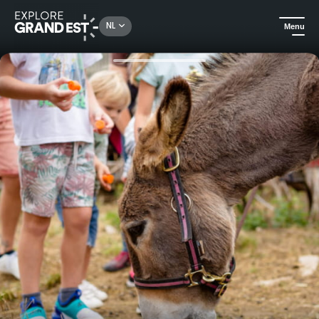
Rechercher un lieu, une activité...
NL
Menu
Kijk je ogen uit in de Grand Est
Attractieparken & Dierentuinen
Rondleiding op de educatieve boerderij Sainte-Catherine - Workshops voor kleine boeren