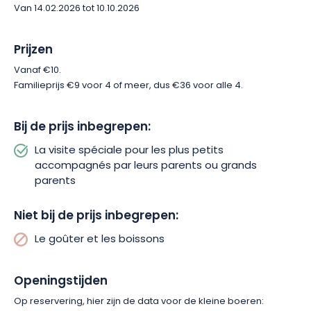
Van 14.02.2026 tot 10.10.2026
voor een geweldige ervaring op het platteland! Alles wat je
mee moet nemen is geschikt schoeisel en kleding, en niet te
vergeten snacks en drinken.
Prijzen
Vanaf €10.
Familieprijs €9 voor 4 of meer, dus €36 voor alle 4.
Bij de prijs inbegrepen:
La visite spéciale pour les plus petits
accompagnés par leurs parents ou grands
parents
Niet bij de prijs inbegrepen:
Le goûter et les boissons
Openingstijden
Op reservering, hier zijn de data voor de kleine boeren: