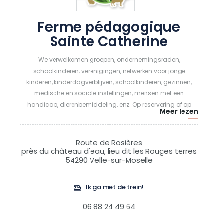
Ferme pédagogique
Sainte Catherine
We verwelkomen groepen, ondernemingsraden,
schoolkinderen, verenigingen, netwerken voor jonge
kinderen, kinderdagverblijven, schoolkinderen, gezinnen,
medische en sociale instellingen, mensen met een
handicap, dierenbemiddeling, enz. Op reservering of op
Meer lezen
door ons georganiseerde data voor gezinnen, laten we je
kennismaken met het leven op de boerderij, met een
kennismaking met onze dieren, voeding, en leuke,
Route de Rosières
educatieve en manuele activiteiten.
près du château d'eau, lieu dit les Rouges terres
54290 Velle-sur-Moselle
Ik ga met de trein!
06 88 24 49 64