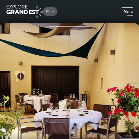
Rechercher un lieu, une activité...
NL
Menu
Kijk je ogen uit in de Grand Est
Gastronomisch
Trakteer uzelf op een smaakervaring in La Cour des Sens