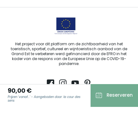
Het project voor dit platform om de zichtbaarheid van het
toeristisch, sportief, cultureel en wijntoeristisch aanbod van de
Grand Est te verbeteren werd gefinancierd door de EFRO in het
kader van de respons van de Europese Unie op de COVID-19-
pandemie.
90,00 €
Reserveren
Agence Régionale du Tourisme Grand Est ©2026 - Alle rechten
Prijzen 'vanaf...' - Aangeboden door: la cour des
sens
voorbehouden.
Algemene gebruiksvoorwaarden
Wettelijke vermeldingen
E-MAIL
*
Privacyverklaring