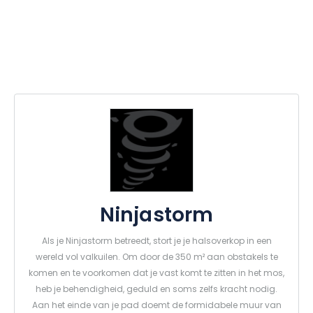
Ninjastorm
Als je Ninjastorm betreedt, stort je je halsoverkop in een
wereld vol valkuilen. Om door de 350 m² aan obstakels te
komen en te voorkomen dat je vast komt te zitten in het mos,
heb je behendigheid, geduld en soms zelfs kracht nodig.
Aan het einde van je pad doemt de formidabele muur van