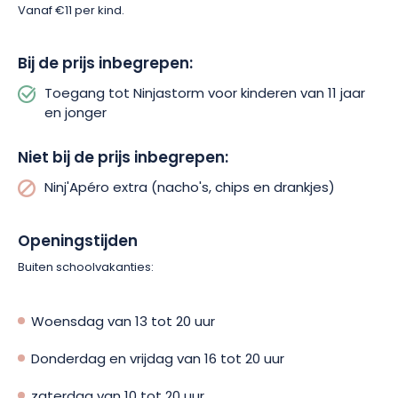
voordat de cursus begint.
Vanaf €11 per kind.
Dus waar wacht je nog op? Profiteer van deze
Bij de prijs inbegrepen:
unieke kans en bied je kind een unieke ervaring!
Toegang tot Ninjastorm voor kinderen van 11 jaar
en jonger
Niet bij de prijs inbegrepen:
Ninj'Apéro extra (nacho's, chips en drankjes)
Openingstijden
Buiten schoolvakanties:
Woensdag van 13 tot 20 uur
Donderdag en vrijdag van 16 tot 20 uur
zaterdag van 10 tot 20 uur