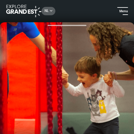
Rechercher un lieu, une activité...
NL
Menu
Kijk je ogen uit in de Grand Est
Attractieparken & Dierentuinen
Toegang tot Ninjastorm-cursus voor kinderen van 11 jaar en jonger