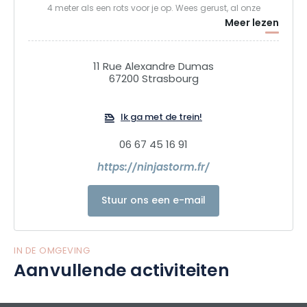
4 meter als een rots voor je op. Wees gerust, al onze
Meer lezen
toestellen zijn ontworpen voor iedereen, ongeacht je niveau.
Veel plezier dus!
11 Rue Alexandre Dumas
67200 Strasbourg
Ik ga met de trein!
06 67 45 16 91
https://ninjastorm.fr/
Stuur ons een e-mail
IN DE OMGEVING
Aanvullende activiteiten