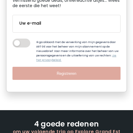
Verfrissend goede deals, onverwachte uitjes... Wees
de eerste die het weet!
Ik ga akkoord met de verwerking van mijn gegevens door
ART GE voor het beheer van mijn abonnement op de
nieuwsbrief. Voor meer informatie over het beheer van uw
persoonsgegevens en de uitoefening van uw rechten:
zie
het privacybeleid.
Registreren
4 goede redenen
om uw volgende trip op Explore Grand Est