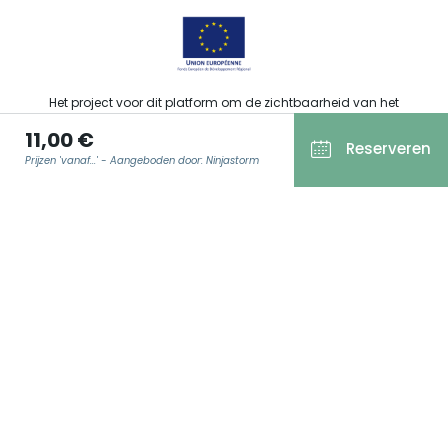
Het project voor dit platform om de zichtbaarheid van het
toeristisch, sportief, cultureel en wijntoeristisch aanbod van de
11,00 €
Grand Est te verbeteren werd gefinancierd door de EFRO in het
Reserveren
kader van de respons van de Europese Unie op de COVID-19-
Prijzen 'vanaf...' - Aangeboden door: Ninjastorm
pandemie.
E-MAIL
*
Agence Régionale du Tourisme Grand Est ©2026 - Alle rechten
voorbehouden.
Algemene gebruiksvoorwaarden
Wettelijke vermeldingen
Privacyverklaring
AVG