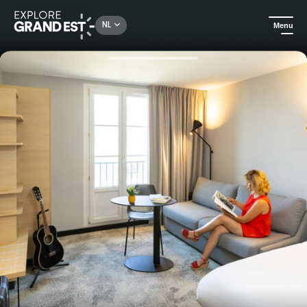
Rechercher un lieu, une activité...
NL
Menu
Kijk je ogen uit in de Grand Est
Hotels
Verblijf in hotel Ibis Straatsburg Centre Gare