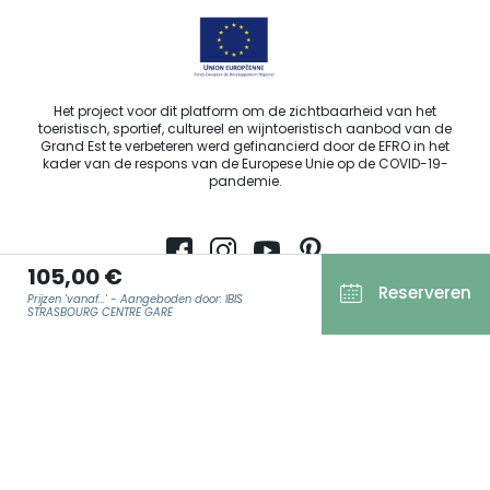
Het project voor dit platform om de zichtbaarheid van het
toeristisch, sportief, cultureel en wijntoeristisch aanbod van de
Grand Est te verbeteren werd gefinancierd door de EFRO in het
kader van de respons van de Europese Unie op de COVID-19-
pandemie.
105,00 €
Reserveren
Agence Régionale du Tourisme Grand Est ©2026 - Alle rechten
Prijzen 'vanaf...' - Aangeboden door: IBIS
STRASBOURG CENTRE GARE
voorbehouden.
Algemene gebruiksvoorwaarden
Wettelijke vermeldingen
E-MAIL
*
Privacyverklaring
AVG