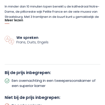
In minder dan 10 minuten lopen bereikt u de kathedraal Notre-
Dame, de pittoreske wijk Petite France en de vele musea van
Straatsburg. Met 3 tramlijnen in de buurt kunt u gemakkelijk de
Meer lezen
Europese instellingen en het Palais de la Musique et des
Congrès bereiken.
We spreken
Het hotel biedt een ruime keuze aan kamers naar ieders
Frans, Duits, Engels
smaak: standaard, superior (25 m²), familie (4 personen) en
kamers die toegankelijk zijn voor mensen met een beperkte
mobiliteit. Sommige kamers bieden een adembenemend
uitzicht op de kathedraal of het Grande Île van Straatsburg.
Neem voor een ontspannende pauze plaats aan de bar
onder de veranda en geniet van een drankje of een hapje in
Bij de prijs inbegrepen:
een gezellige sfeer.
Een overnachting in een tweepersoonskamer of
een superior kamer
Geniet van optimaal comfort en een ideale locatie om
Straatsburg gemakkelijk te verkennen! Boek nu uw verblijf in
Niet bij de prijs inbegrepen:
het ibis Strasbourg Centre Gare en geniet van een praktische
en vriendelijke ervaring.