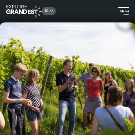
Rechercher un lieu, une activité...
NL
Menu
Kijk je ogen uit in de Grand Est
Gastronomie & wijntoerisme
Bezoek en proeverij - Van wijnstok tot glas!