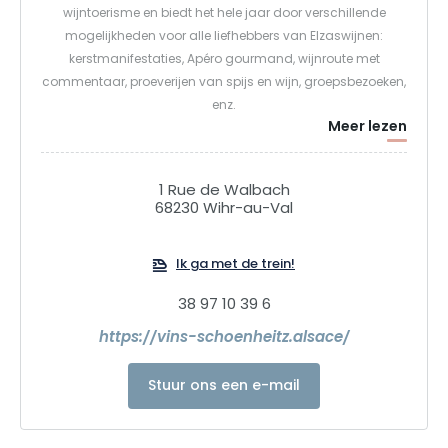
wijntoerisme en biedt het hele jaar door verschillende
mogelijkheden voor alle liefhebbers van Elzaswijnen:
kerstmanifestaties, Apéro gourmand, wijnroute met
commentaar, proeverijen van spijs en wijn, groepsbezoeken,
enz.
Meer lezen
Het domein is lid van de diVINes d'Alsace en heeft de labels
"Cave de Noël", "Vignobles et Décorations" en "Vignobles
d'Alsace" ontvangen. Vignobles et Découvertes" en "Alsace
1 Rue de Walbach
Ecotourisme". Het hele assortiment Elzaswijnen
68230 Wihr-au-Val
geproduceerd op granietterroirs is sinds 2023 biologisch
gecertificeerd.
Ik ga met de trein!
38 97 10 39 6
https://vins-schoenheitz.alsace/
Stuur ons een e-mail