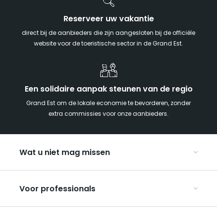
Reserveer uw vakantie
direct bij de aanbieders die zijn aangesloten bij de officiële
website voor de toeristische sector in de Grand Est.
Een solidaire aanpak steunen van de regio
Grand Est om de lokale economie te bevorderen, zonder
extra commissies voor onze aanbieders.
Wat u niet mag missen
Met kinderen naar de Grand Est
Voor professionals
Met z’n tweeën
Kerst in Oost-Frankrijk
Organiseer uw conferenties en seminars