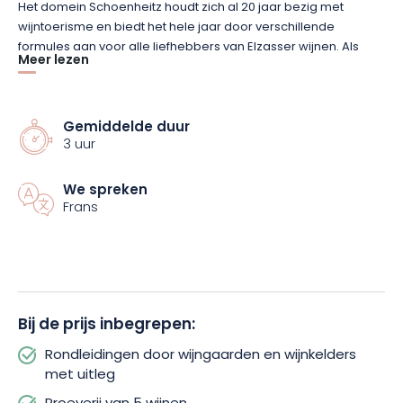
Het domein Schoenheitz houdt zich al 20 jaar bezig met
wijntoerisme en biedt het hele jaar door verschillende
formules aan voor alle liefhebbers van Elzasser wijnen. Als
Meer lezen
ontdekkingsboerderij en lid van de diVINes d’Alsace draagt
het domein de labels “Vignobles et Découvertes”, “Cave de
Noël” en “Alsace Ecotourisme” en is het gecertificeerd voor
biologische landbouw.
Gemiddelde duur
3 uur
Tijdens deze ervaring maakt u kennis met de geschiedenis
We spreken
van deze vallei en haar wijngaarden, ontdekt u onze
Frans
wijngaarden en de teeltomstandigheden, bezoekt u de
wijnkelder en volgt u alle stappen van het
wijnbereidingsproces, van druif tot fles! Terug in de wijnkelder
proeft u in een gezellige sfeer de verscheidenheid aan
Elzasser druivensoorten, gecombineerd met de invloed van
de terroirs.
Bij de prijs inbegrepen:
Rondleidingen door wijngaarden en wijnkelders
met uitleg