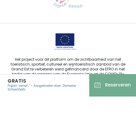
Stuur ons een e-mail
Het project voor dit platform om de zichtbaarheid van het
toeristisch, sportief, cultureel en wijntoeristisch aanbod van de
Grand Est te verbeteren werd gefinancierd door de EFRO in het
kader van de respons van de Europese Unie op de COVID-19-
pandemie.
GRATIS
Reserveren
Prijzen 'vanaf...' - Aangeboden door: Domaine
Schoenheitz
Agence Régionale du Tourisme Grand Est ©2026 - Alle rechten
E-MAIL
*
voorbehouden.
Algemene gebruiksvoorwaarden