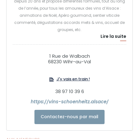
depuis 20 ans et propose différentes formules, tout au long
de l’année, pour tous les amoureux des vins d’Alsace :
animations de Noël, Apéro gourmand, sentier viticole
commenté, dégustations accords mets & vins, accueil de
groupes, etc.
Lire la suite
Membre des diVINes d’Alsace, le domaine est labellisé «
Cave de Noël » , « Vignobles et Découvertes » et « Alsace
Ecotourisme ». Pour toute sa gamme de vins d'Alsace issus
1 Rue de Walbach
de terroirs granitiques, le vignoble est certifié Agriculture
68230 Wihr-au-Val
Biologique depuis 2023.
J'y vais en train !
38 97 10 39 6
https://vins-schoenheitz.alsace/
Contactez-nous par mail