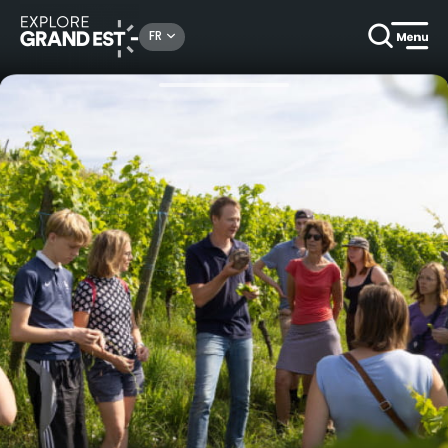
Rechercher un lieu, une activité...
FR
Accueil
Gastronomie & oenotourisme
Visite et dégustation - De la vigne au verre !