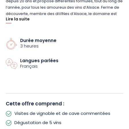
depuis 20 ans et propose différentes formules, tout au long de
l’année, pour tous les amoureux des vins d’Alsace. Ferme de
découverte, membre des diVINes d’Alsace, le domaine est
Lire la suite
labellisé « Vignobles et Découvertes », « Cave de Noël »,
« Alsace Ecotourisme » et certifié Agriculture Biologique.
Durée moyenne
Pour cette expérience, vous découvrirez l’histoire de cette
3 heures
vallée et de son vignoble, vous découvrirez nos vignes et leur
condition de culture, puis vous visiterez la cave et suivrez
toutes les étapes de la vinification, du raisin à la bouteille de
Langues parlées
Français
vin ! De retour au caveau, vous dégusterez de façon
conviviale la mosaïque des cépages alsaciens combinée à
l’influence des terroirs.
Cette offre comprend :
Visites de vignoble et de cave commentées
Dégustation de 5 vins