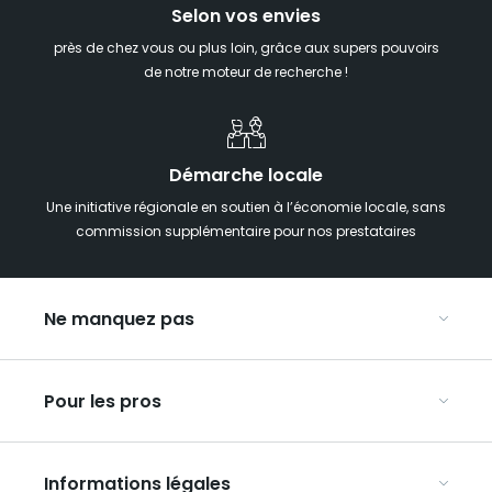
Selon vos envies
près de chez vous ou plus loin, grâce aux supers pouvoirs
de notre moteur de recherche !
Démarche locale
Une initiative régionale en soutien à l’économie locale, sans
commission supplémentaire pour nos prestataires
Ne manquez pas
Notre agenda
Pour les pros
Week-end insolite en Grand Est
Week-end spa en Grand Est
Organisez vos congrès et séminaires
Hébergements insolites
Informations légales
Organisez vos voyages en groupe