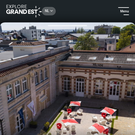
Rechercher un lieu, une activité...
NL
Menu
Kijk je ogen uit in de Grand Est
Gastronomie & wijntoerisme
Kelderrondleiding en proeverij bij Mumm