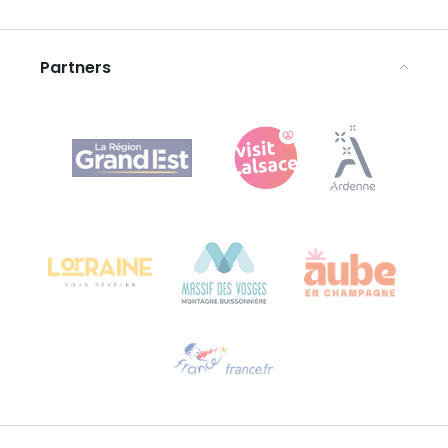
Disclaimer
Partners
Agence Régionale du Tourisme Grand Est
Bureau de Colmar (hoofdkantoor)
Château Kiener – Rue de Verdun 24
68000 COLMAR - FRANKRIJK
Hulp nodig?
Stuur ons een e-mail