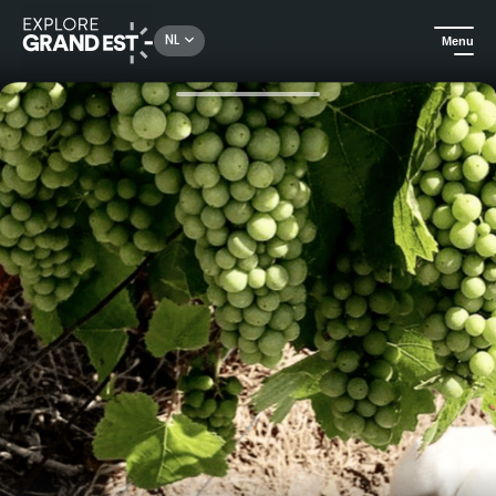
Rechercher un lieu, une activité...
NL
Menu
Kijk je ogen uit in de Grand Est
Gastronomie & wijntoerisme
Klassiek Bezoek - Champagne Leblanc-Collard