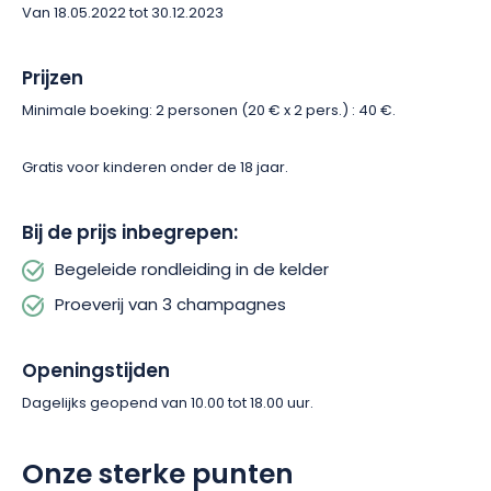
het einde van het bezoek kunt u een paar van hun wijnjaren
Van 18.05.2022 tot 30.12.2023
proeven, afkomstig van een terroir
dat
HVE
gecertificeerd is.
Prijzen
Minimale boeking: 2 personen (20 € x 2 pers.) : 40 €.
Gratis voor kinderen onder de 18 jaar.
Bij de prijs inbegrepen:
Begeleide rondleiding in de kelder
Proeverij van 3 champagnes
Openingstijden
Dagelijks geopend van 10.00 tot 18.00 uur.
Onze sterke punten