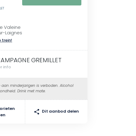
LET
de Valeine
sur-Laignes
 trein!
AMPAGNE GREMILLET
r info
 aan minderjarigen is verboden. Alcohol
ondheid. Drink met mate.
orieten
Dit aanbod delen
gen