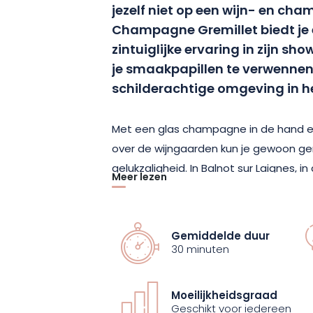
jezelf niet op een wijn- en ch
Champagne Gremillet biedt je e
zintuiglijke ervaring in zijn s
je smaakpapillen te verwennen, 
schilderachtige omgeving in he
Met een glas champagne in de hand 
over de wijngaarden kun je gewoon g
gelukzaligheid. In Balnot sur Laignes, i
Meer lezen
Champagne Gremillet je onder in een 
beneemt. Leun achterover en geniet va
eerste slok kunt genieten.
Gemiddelde duur
30 minuten
Op het menu van deze proeverij staan 3
samengesteld door Champagne Gremill
Moeilijkheidsgraad
Blanc de Blancs, de Premier Cru en de 
Geschikt voor iedereen