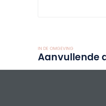
toekomst en plaa
werken in het mi
Een champagne-as
elegantie combine
per jaar. De vru
een uitgestrekt d
unieke terroir van
IN DE OMGEVING
Aanvullende a