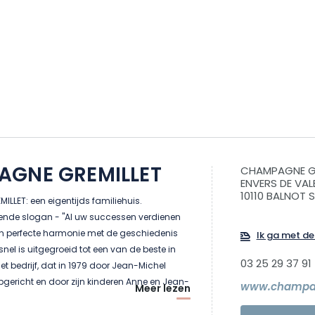
GNE GREMILLET
CHAMPAGNE GR
ENVERS DE VAL
10110 BALNOT 
LET: een eigentijds familiehuis.
ende slogan - "Al uw successen verdienen
 in perfecte harmonie met de geschiedenis
Ik ga met de 
snel is uitgegroeid tot een van de beste in
03 25 29 37 91
 het bedrijf, dat in 1979 door Jean-Michel
gericht en door zijn kinderen Anne en Jean-
www.champagn
Meer lezen
overgenomen, een optimistische kijk op de