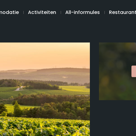
odatie
Activiteiten
All-informules
Restauran