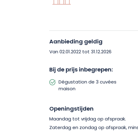
zoekt in de rijke collectie van het huis.
De Rosé des Riceys, een stille wijn en 
Huis, zal ongetwijfeld het hoogtepunt 
Aanbieding geldig
zachte, intens fruitige smaak doet je den
discrete vanilletoon je ervaring verzach
Van 02.01.2022 tot 31.12.2026
zal Coteaux Champenois ook zeker je zi
geserveerd zal deze 100% Pinot Noir ro
Bij de prijs inbegrepen:
drukken op je vakantie!
Dégustation de 3 cuvées
maison
Openingstijden
Maandag tot vrijdag op afspraak.
Zaterdag en zondag op afspraak, mins