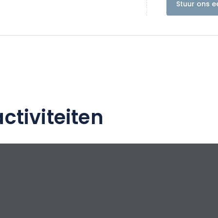
tst het vastberadenheid, dynamiek en hard
Stuur ons e
ddelpunt van zijn waarden.
sortiment dat kwaliteit, frisheid en
ert. Het huis produceert nu 500.000 flessen
cht van een knowhow en een kostbare grond:
omein van 48 ha, gelegen in het hart van het
 de Côte des Bar waar pinot noir koning is.
ctiviteiten