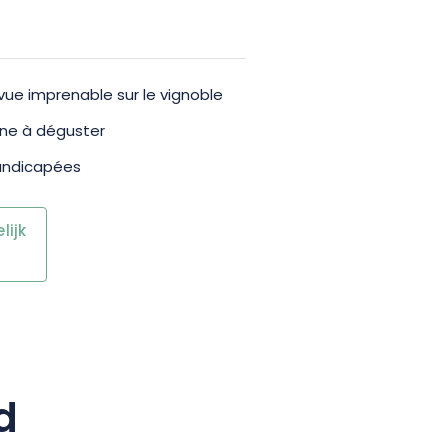
ue imprenable sur le vignoble
ne à déguster
handicapées
ijk
d