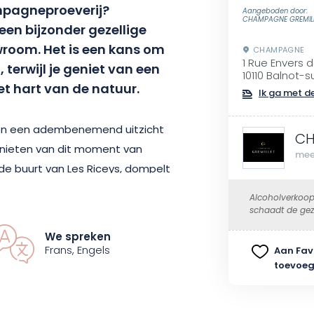
ampagneproeverij?
Aangeboden door:
CHAMPAGNE GREMIL
en bijzonder gezellige
howroom. Het is een kans om
CHAMPAGNE
1 Rue Envers 
terwijl je geniet van een
10110 Balnot-
t hart van de natuur.
Ik ga met de
en een adembenemend uitzicht
CH
enieten van dit moment van
mee
n de buurt van Les Riceys, dompelt
wijnlandschap dat je de adem
Alcoholverkoop
n de sfeer, zodat je van je
schaadt de gez
We spreken
Frans, Engels
Aan Fav
toevoe
 huiscuvées die zorgvuldig zijn
et. Tussen de Brut Rosé, de
Grand Cru vind je zeker wat je