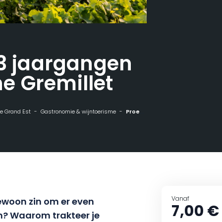
 3 jaargangen
e Gremillet
 de Grand Est
Gastronomie & wijntoerisme
Proeverij van 3 jaargangen bij Champagne Gremillet
Vanaf
ewoon zin om er even
7,00 €
n? Waarom trakteer je