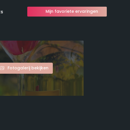
ts
Mijn favoriete ervaringen
Fotogalerij bekijken