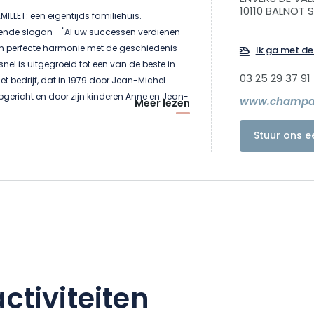
10110 BALNOT 
LET: een eigentijds familiehuis.
ende slogan - "Al uw successen verdienen
 in perfecte harmonie met de geschiedenis
Ik ga met de 
snel is uitgegroeid tot een van de beste in
03 25 29 37 91
 het bedrijf, dat in 1979 door Jean-Michel
gericht en door zijn kinderen Anne en Jean-
www.champagn
Meer lezen
overgenomen, een optimistische kijk op de
tst het vastberadenheid, dynamiek en hard
Stuur ons e
ddelpunt van zijn waarden.
sortiment dat kwaliteit, frisheid en
ert. Het huis produceert nu 500.000 flessen
cht van een knowhow en een kostbare grond:
omein van 48 ha, gelegen in het hart van het
 de Côte des Bar waar pinot noir koning is.
ctiviteiten