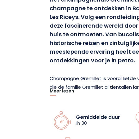
Het champagnehuis Gremillet n
champagne te ontdekken in Baln
Les Riceys. Volg een rondleidin
deze fascinerende wereld door
huis te ontmoeten. Van bucoli
historische reizen en zintuiglij
meeslepende ervaring heeft een
ontdekkingen voor je in petto.
Champagne Gremillet is vooral liefde v
die de familie Gremillet al tientallen j
Meer lezen
je bezoek een reis langs deze essenti
waar het allemaal begon: in de wijnga
hectare biedt deze plek een uniek pa
Gemiddelde duur
stap voor stap zal worden verteld. Le 
1h 30
heuvel, met zijn cadole die rustig bove