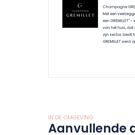
Champagne GREMIL
Met een veelzegg
een GREMILLET" -
van het huis, dat 
zijn sector, biedt
GREMILLET werd op
Christophe werd 
toekomst en plaa
werken in het mi
Een champagne-as
elegantie combine
per jaar. De vru
een uitgestrekt d
unieke terroir van
IN DE OMGEVING
Aanvullende a