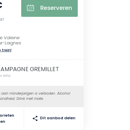
€
Reserveren
LET
de Valeine
sur-Laignes
 trein!
AMPAGNE GREMILLET
r info
 aan minderjarigen is verboden. Alcohol
ondheid. Drink met mate.
orieten
Dit aanbod delen
gen