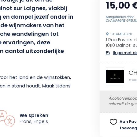
odigt je uit om de
15,00 
ot sur Laignes, vlakbij
g en dompel jezelf onder in
Aangeboden door:
CHAMPAGNE GREMIL
 de wijnmakers van het
sche wandelingen tot
CHAMPAGNE
1 Rue Envers 
ke ervaringen, deze
10110 Balnot-
 aantal uitzonderlijke
Ik ga met de
CH
oor het land en de wijnstokken,
mee
aren in stand houdt. Maak tijdens
ële waarden en ga terug naar
Alcoholverkoop
ard. Met een oppervlakte van 40
schaadt de gez
norama, waarvan het verhaal u
We spreken
Clos Rocher is de koning van de
Frans, Engels
Aan Fav
toevoe
nop de heuvel ligt.