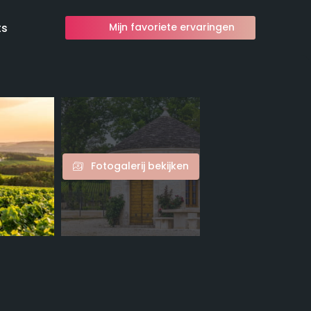
ts
Mijn favoriete ervaringen
Fotogalerij bekijken