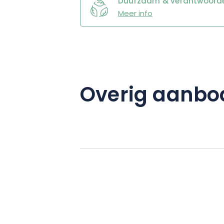
Duurzaam & verantwoordel
Meer info
Overig aanbo