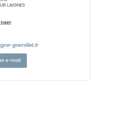
SUR LAIGNES
trein!
e-gremillet.fr
en e-mail