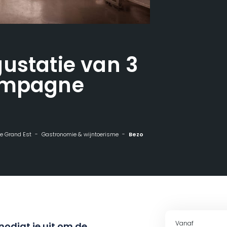
ustatie van 3
ampagne
 de Grand Est
Gastronomie & wijntoerisme
Bezoek en degustatie van 3 wijnen in Champagne Gremillet
Vanaf