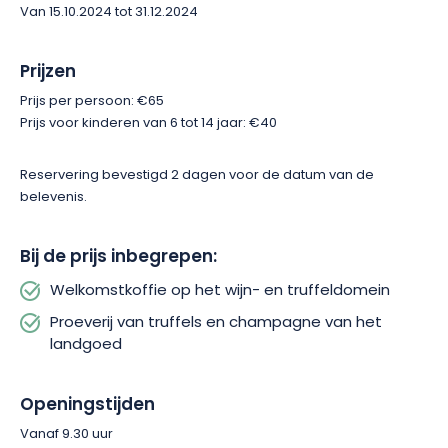
Van 15.10.2024 tot 31.12.2024
ervaring! Het uitje eindigt in stijl met een proeverij van
champagne van het landgoed en een paar truffels.
Prijzen
Prijs per persoon: €65
Prijs voor kinderen van 6 tot 14 jaar: €40
Reservering bevestigd 2 dagen voor de datum van de
belevenis.
Bij de prijs inbegrepen:
Welkomstkoffie op het wijn- en truffeldomein
Proeverij van truffels en champagne van het
landgoed
Openingstijden
Vanaf 9.30 uur