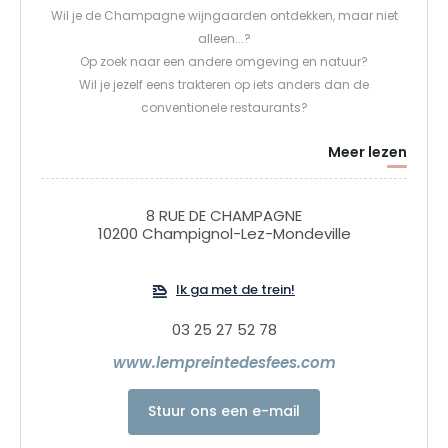
Wil je de Champagne wijngaarden ontdekken, maar niet
alleen...?
Op zoek naar een andere omgeving en natuur?
Wil je jezelf eens trakteren op iets anders dan de
conventionele restaurants?
Meer lezen
Hoog boven de mist en vastgeklampt aan de steile
hellingen brengt het terroir van Champignol wijnen voort
met een onnavolgbare identiteit. Het Domaine de
8 RUE DE CHAMPAGNE
Mondeville, waar de empreinte des fées is gevestigd, zet
10200 Champignol-Lez-Mondeville
zich in voor het behoud van de natuur en is bezig met de
omschakeling naar biologische en biodynamische
Ik ga met de trein!
landbouw.
03 25 27 52 78
Op het kalksteen- en steenplateau van de zuidelijke
www.lempreintedesfees.com
Champagne, te midden van wijngaarden en bossen, kunt u
genieten van unieke ervaringen en durft u de vruchten te
Stuur ons een e-mail
proeven van een gastronomisch en weinig bekend terroir,
voor pure momenten van geluk en wilde ervaringen.