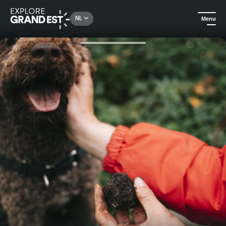
Rechercher un lieu, une activité...
NL
Menu
Kijk je ogen uit in de Grand Est
Gastronomie & wijntoerisme
Vind de Champagne Truffel met de Empreinte des fées