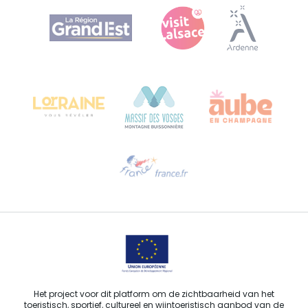
Agence Régionale du Tourisme Grand Est
Bureau de Colmar (hoofdkantoor)
Château Kiener – Rue de Verdun 24
68000 COLMAR - FRANKRIJK
Hulp nodig?
Stuur ons een e-mail
Het project voor dit platform om de zichtbaarheid van het
toeristisch, sportief, cultureel en wijntoeristisch aanbod van de