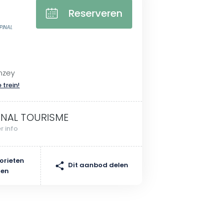
Reserveren
PINAL
nzey
 trein!
INAL TOURISME
r info
orieten
Dit aanbod delen
gen