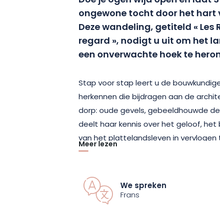
Doe je ogen wijd open en laat S
ongewone tocht door het hart 
Deze wandeling, getiteld « Les
regard », nodigt u uit om het l
een onverwachte hoek te hero
Stap voor stap leert u de bouwkundige
herkennen die bijdragen aan de archit
dorp: oude gevels, gebeeldhouwde deta
deelt haar kennis over het geloof, het
van het plattelandsleven in vervlogen
Meer lezen
gebouwen nauwkeurig te lezen.
Tijdens deze rondleiding ontdek je ee
We spreken
erfgoed: fonteinen, lateien, drempels
Frans
stille getuigen zijn geworden van een 