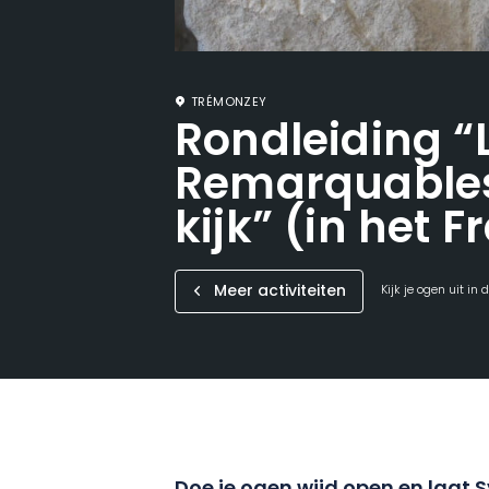
TRÉMONZEY
Rondleiding “
Remarquables
kijk” (in het F
Meer activiteiten
Kijk je ogen uit in