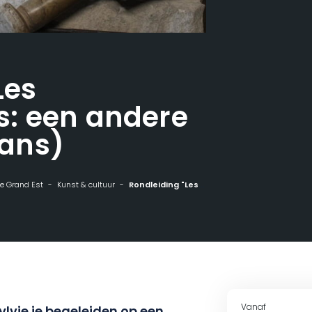
Les
: een andere
rans)
 de Grand Est
Kunst & cultuur
Rondleiding "Les Remarquables: een andere kijk" (in het Frans)
Vanaf