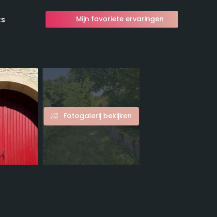
ts
Mijn favoriete ervaringen
Fotogalerij bekijken