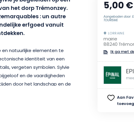
ylvie je begeleiden op een
5,00 €
van het dorp Trémonzey.
 Remarquables : un autre
Aangeboden door: E
TOURISME
andelijke erfgoed vanuit
ntdekken.
LORRAINE
mairie
88240 Trémo
 en natuurlijke elementen te
Ik ga met de
ectonische identiteit van een
ils, vergeten symbolen. Sylvie
EP
 bijgeloof en de vaardigheden
mee
 tijden door het landschap en de
Aan Fav
toevoe
n onopvallend maar essentieel
tenen en opmerkelijke bomen die
landelijke manier van leven en