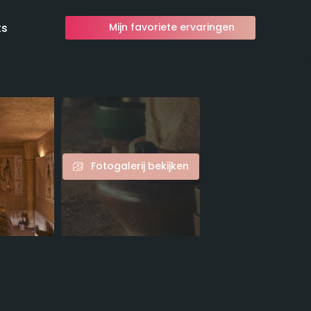
ts
Mijn favoriete ervaringen
Fotogalerij bekijken