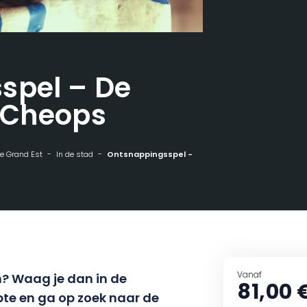
spel – De
 Cheops
 de Grand Est
In de stad
Ontsnappingsspel - De piramide van Cheops
Vanaf
n? Waag je dan in de
81,00 
te en ga op zoek naar de