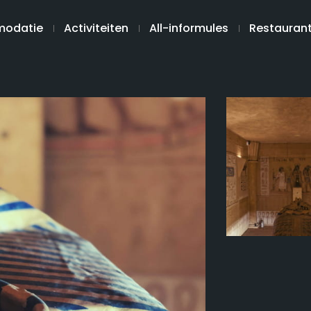
odatie
Activiteiten
All-informules
Restauran