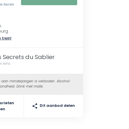
es Secrets
n
ourg
 trein!
s Secrets du Sablier
r info
 aan minderjarigen is verboden. Alcohol
ondheid. Drink met mate.
orieten
Dit aanbod delen
gen