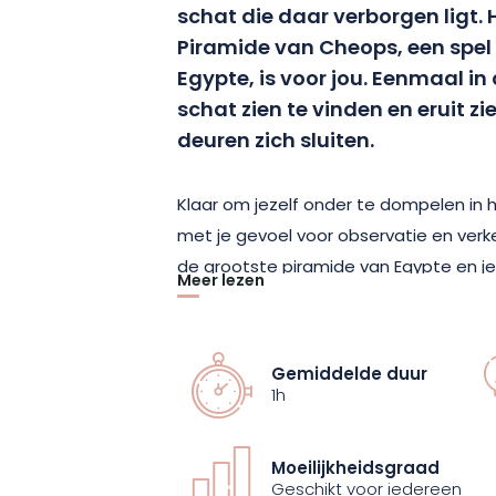
schat die daar verborgen ligt.
Piramide van Cheops, een spel
Egypte, is voor jou. Eenmaal in
schat zien te vinden en eruit z
deuren zich sluiten.
Klaar om jezelf onder te dompelen in
met je gevoel voor observatie en verk
de grootste piramide van Egypte en 
Meer lezen
het einde te bereiken voordat de tijd o
Na de ontsnapping van de vorige deelne
Gemiddelde duur
uitverkorenen om de nieuwe doorgan
1h
van de farao te verkennen. Je 1-uur du
aanwijzingen en raadsels om op te loss
Moeilijkheidsgraad
totaal, voordat je je schat vindt.
Geschikt voor iedereen