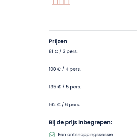
Bereid je voor op een buitengewone re
verrassingen, waar je je vindingrijkhei
openen. Om deel te nemen aan dit sen
Prijzen
alleen maar nu te reserveren! Je hebt 
81 € / 3 pers.
108 € / 4 pers.
135 € / 5 pers.
162 € / 6 pers.
Bij de prijs inbegrepen:
Een ontsnappingssessie