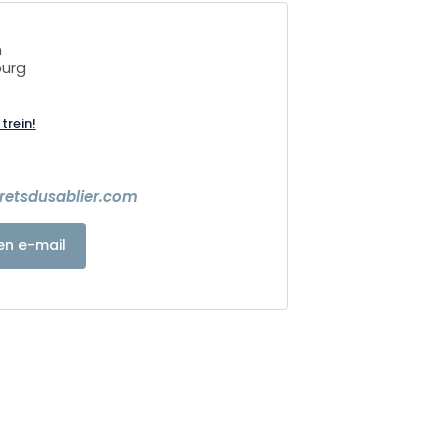
n
ourg
trein!
cretsdusablier.com
en e-mail