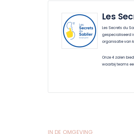
Les Sec
Les Secrets du Sab
gespecialiseerd 
organisatie van 
Onze 4 zalen bie
waarbij teams ee
buitenevenement
schattenjachten, 
schattenjachten.
We werken samen 
originele ervarin
IN DE OMGEVING