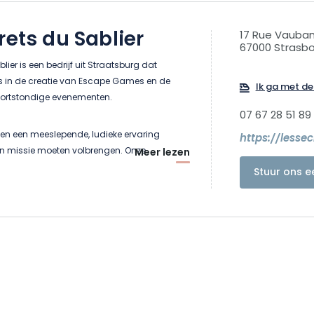
rets du Sablier
17 Rue Vauba
67000 Strasb
lier is een bedrijf uit Straatsburg dat
is in de creatie van Escape Games en de
Ik ga met de 
kortstondige evenementen.
07 67 28 51 89
den een meeslepende, ludieke ervaring
https://lesse
n missie moeten volbrengen. Onze
Meer lezen
en nemen verschillende vormen aan:
Stuur ons e
buitenonderzoeken, stadsrally’s of
met lokale partners om onze klanten
gen op maat aan te bieden.