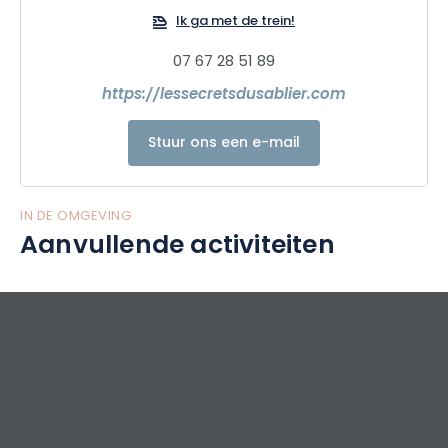
originele ervaringen op maat aan te bieden.
Ik ga met de trein!
07 67 28 51 89
https://lessecretsdusablier.com
Stuur ons een e-mail
IN DE OMGEVING
Aanvullende activiteiten