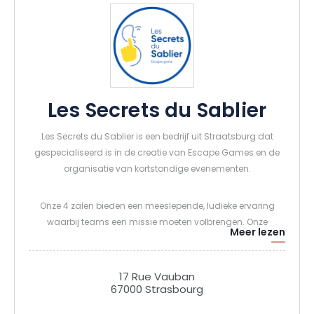
Les Secrets du Sablier
Les Secrets du Sablier is een bedrijf uit Straatsburg dat
gespecialiseerd is in de creatie van Escape Games en de
organisatie van kortstondige evenementen.
Onze 4 zalen bieden een meeslepende, ludieke ervaring
waarbij teams een missie moeten volbrengen. Onze
Meer lezen
buitenevenementen nemen verschillende vormen aan:
schattenjachten, buitenonderzoeken, stadsrally’s of
schattenjachten.
17 Rue Vauban
67000 Strasbourg
We werken samen met lokale partners om onze klanten