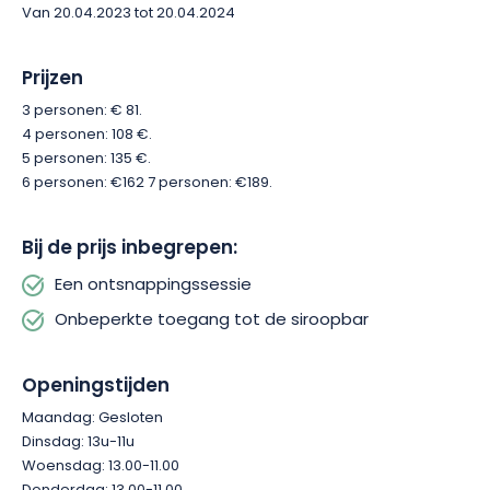
Dus, ga jij de uitdaging aan? Stap in de fascinerende wereld
Van 20.04.2023 tot 20.04.2024
van El dìa de los Muertos! Deze ongewone activiteit is ideaal
om geweldige ervaringen te delen met familie, vrienden of
collega’s.
Prijzen
3 personen: € 81.
4 personen: 108 €.
5 personen: 135 €.
6 personen: €162 7 personen: €189.
Bij de prijs inbegrepen:
Een ontsnappingssessie
Onbeperkte toegang tot de siroopbar
Openingstijden
Maandag: Gesloten
Dinsdag: 13u-11u
Woensdag: 13.00-11.00