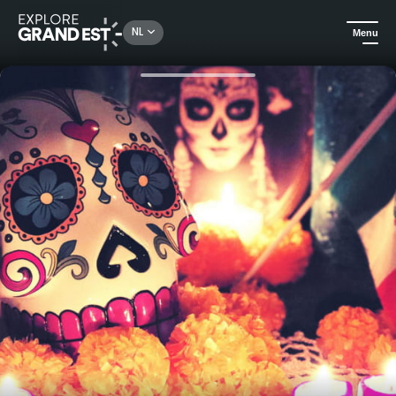
Rechercher un lieu, une activité...
NL
Menu
Kijk je ogen uit in de Grand Est
In de stad
Ontsnappingsspel - El dia de los muertos