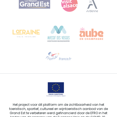
Bureau de Colmar (hoofdkantoor)
Château Kiener – Rue de Verdun 24
68000 COLMAR - FRANKRIJK
Hulp nodig?
Stuur ons een e-mail
Het project voor dit platform om de zichtbaarheid van het
toeristisch, sportief, cultureel en wijntoeristisch aanbod van de
Grand Est te verbeteren werd gefinancierd door de EFRO in het