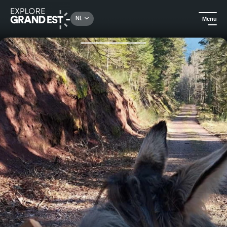
Rechercher un lieu, une activité...
NL
Menu
Kijk je ogen uit in de Grand Est
Natuur
Een ongewone ontsnapping in het bos met een ezel