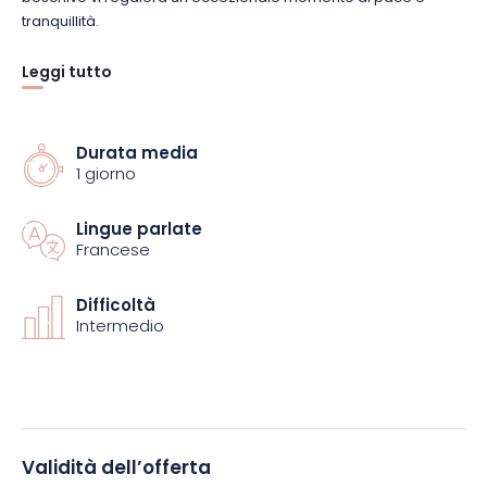
tranquillità.
Leggi tutto
Da soli, in coppia o in gruppo, passeggiate con l’asino durante
il giorno, la sera o la mattina presto. L’asino vi toglierà il peso
dalle spalle trasportando i vostri bagagli e sarà una gioia per i
più piccoli!
Durata media
1 giorno
Godetevi un’esperienza straordinaria esplorando la foresta
Lingue parlate
con un asino. Prenotate ora!
Francese
Difficoltà
Intermedio
Validità dell’offerta