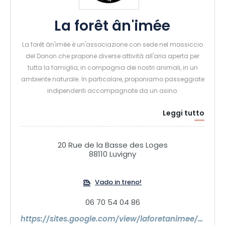
La forêt ân'imée
La forêt ân'imée è un'associazione con sede nel massiccio
del Donon che propone diverse attività all'aria aperta per
tutta la famiglia, in compagnia dei nostri animali, in un
ambiente naturale. In particolare, proponiamo passeggiate
indipendenti accompagnate da un asino.
Leggi tutto
20 Rue de la Basse des Loges
88110 Luvigny
Vado in treno!
06 70 54 04 86
https://sites.google.com/view/laforetanimee/accueil