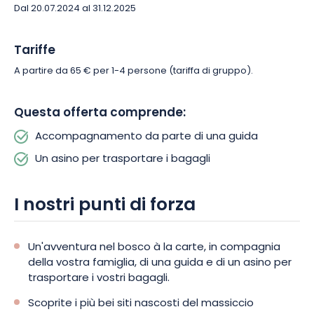
Dal 20.07.2024 al 31.12.2025
Tariffe
A partire da 65 € per 1-4 persone (tariffa di gruppo).
Questa offerta comprende:
Accompagnamento da parte di una guida
Un asino per trasportare i bagagli
I nostri punti di forza
Un'avventura nel bosco à la carte, in compagnia
della vostra famiglia, di una guida e di un asino per
trasportare i vostri bagagli.
Scoprite i più bei siti nascosti del massiccio