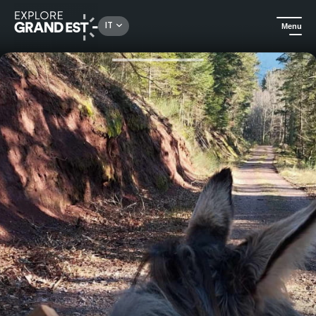
Rechercher un lieu, une activité...
IT
Menu
Homepage
Escursioni
Un'insolita fuga nella foresta con un asino