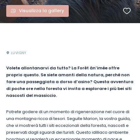
Visualizza la gallery
LUVIGNY
Volete allontanarvi da tutto? La Forêt ân’imée offre
proprio questo. Se siete amanti della natura, perché non
fare una passeggiata a dorso d’asino? Questa avventura
di poche ore nella foresta vi invita a esplorare i più bei siti
nascosti del massiccio.
Potrete godere di un momento di rigenerazione nel cuore di
una montagna ricca di tesori. Seguite Marion, la vostra guida,
che vi mostrerà tutti i siti eccezionali della foresta, nascosti e
preservati dagli sguardi dei turisti. Questo idilliaco ambiente
boschivo vi regalerà un eccezionale momento di pace e