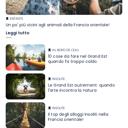
ENFANTS
Un po' più vicini agli animali della Francia orientale!
Leggi tutto
AU BORD DE L'EAU
10 cose da fare nel Grand Est
quando fa troppo caldo
INSOLITE
Le Grand Est autrement: quando
l'arte incontra la natura
INSOLITE
Il top degli alloggi insoliti nella
Francia orientale!