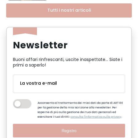
Tutti i nostri articoli
Newsletter
Buoni affari rinfrescanti, uscite inaspettate... Siate i
primi a saperlo!
Acconsento al trattamento dei miei dati da parte di ART GE
per la gestione della mia iscrizione alla newsletter. Per
saperne di più sulla gestione dei tuoi dati personali ed
esercitare i tuoi diritti:
consulta l'informativa sulla privacy
.
Registro