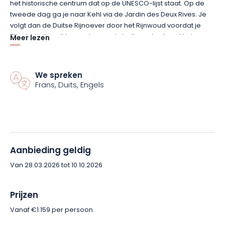
het historische centrum dat op de UNESCO-lijst staat. Op de
tweede dag ga je naar Kehl via de Jardin des Deux Rives. Je
volgt dan de Duitse Rijnoever door het Rijnwoud voordat je
Ettenheim bereikt, een charmant stadje met vakwerkhuizen.
Meer lezen
De volgende etappe brengt je naar Freiburg im Breisgau, een
van de mooiste steden in Zuid-Duitsland. Onderweg zorgen
We spreken
Frans, Duits, Engels
pittoreske dorpjes, schaduwrijke bossen en goed
aangelegde fietspaden voor een aangename rit. Eenmaal in
Freiburg kun je genieten van de levendige sfeer en het
prachtige uitzicht vanaf de Schlossberg.
Op dag vier keer je terug naar Frankrijk via Vieux-Brisach,
Aanbieding geldig
gelegen op een heuvel met uitzicht op de Rijn. Vervolgens
Van 28.03.2026 tot 10.10.2026
ontdek je Neuf-Brisach, een bolwerk van Vauban, voordat je
Colmar bereikt. Colmar, de hoofdstad van de Elzaswijnen, is
een stad met middeleeuwse straatjes, kanalen en een
Prijzen
opmerkelijk erfgoed.
Vanaf €1.159 per persoon.