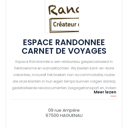
ESPACE RANDONNEE
CARNET DE VOYAGES
Espace Randonnée is een reisbureau gespecialiseerd in
fietstoerisme en wandeltochten. Wij bieden kant-en-klare
vakanties, inclusief het boeken van accommodatie, routes
die onze klanten in hun eigen tempo kunnen volgen dankzij
gedetailleerde reisdocumenten, bagagetransport en, indien
Meer lezen
gewenst, fietsverhuur. Een regio per fiets of te voet bezoeken
is op zich al de beste manier om de natuur, de lokale
tradities en de mensen te ontdekken en te waarderen.
09 rue Ampère
67500 HAGUENAU