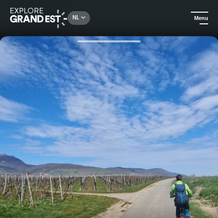
Rechercher un lieu, une activité...
NL
Menu
Kijk je ogen uit in de Grand Est
All-informules
Fietsen op de Rijnring