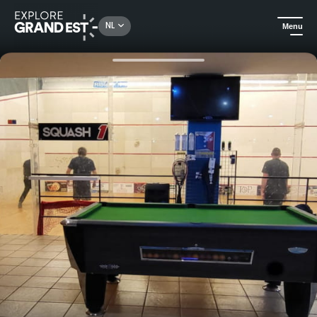
Rechercher un lieu, une activité...
NL
Menu
Kijk je ogen uit in de Grand Est
Sport & avontuur
Squash spel