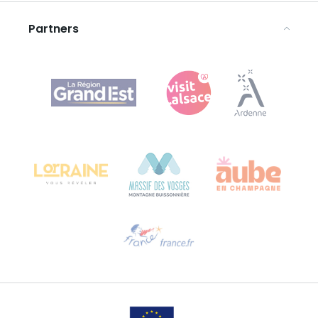
Disclaimer
Partners
Agence Régionale du Tourisme Grand Est
Bureau de Colmar (hoofdkantoor)
Château Kiener – Rue de Verdun 24
68000 COLMAR - FRANKRIJK
Hulp nodig?
Stuur ons een e-mail