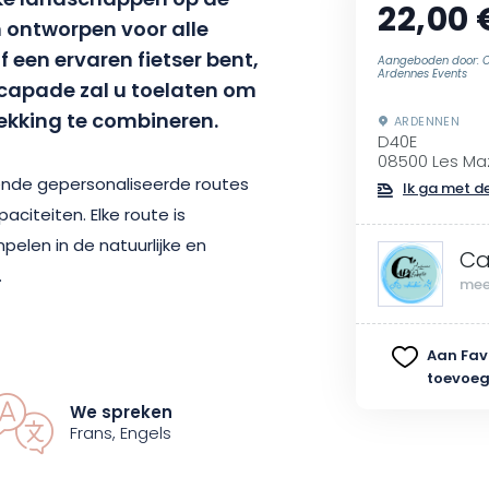
jke landschappen op de
22,00 
jn ontworpen voor alle
f een ervaren fietser bent,
Aangeboden door: 
Ardennes Events
capade zal u toelaten om
dekking te combineren.
ARDENNEN
D40E
08500 Les Ma
lende gepersonaliseerde routes
Ik ga met de
iteiten. Elke route is
elen in de natuurlijke en
Ca
.
mee
mountainbike ervaring is ideaal om
Aan Fav
at je begeleiden door een
toevoe
iteitsuitrusting voor een
We spreken
Frans, Engels