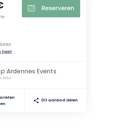
€
Reserveren
Cap
zures
 trein!
p Ardennes Events
r info
orieten
Dit aanbod delen
gen