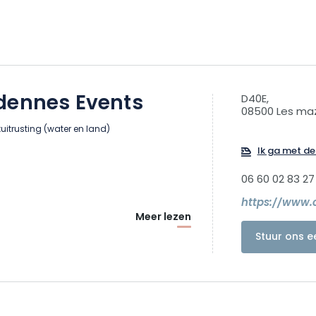
dennes Events
D40E,
08500 Les ma
uitrusting (water en land)
Ik ga met de 
06 60 02 83 27
https://www.
Meer lezen
Stuur ons e