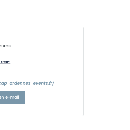
zures
trein!
cap-ardennes-events.fr/
en e-mail