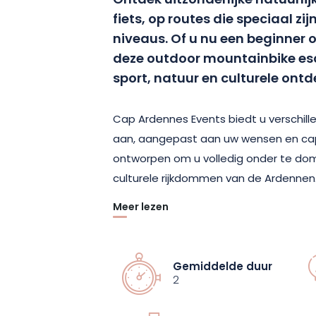
Ontdek uitzonderlijke natuurli
fiets, op routes die speciaal zi
niveaus. Of u nu een beginner o
deze outdoor mountainbike es
sport, natuur en culturele ont
Cap Ardennes Events biedt u verschil
aan, aangepast aan uw wensen en capac
ontworpen om u volledig onder te domp
culturele rijkdommen van de Ardennen
Meer lezen
Met familie, vrienden of alleen, deze 
onvergetelijke momenten te delen. La
gepassioneerd team en geniet van kwal
Gemiddelde duur
comfortabel en veilig avontuur.
2