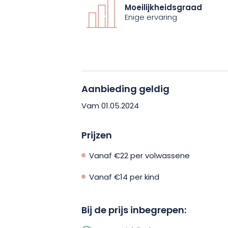
Boek nu uw mountainbike-escapade bi
Moeilijkheidsgraad
verover de schatten van de Ardennen!
Enige ervaring
Aanbieding geldig
Vam 01.05.2024
Prijzen
Vanaf €22 per volwassene
Vanaf €14 per kind
Bij de prijs inbegrepen: