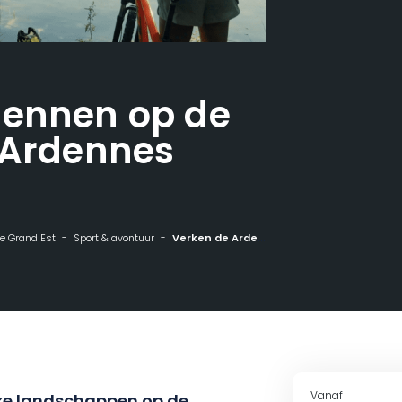
dennen op de
 Ardennes
 de Grand Est
Sport & avontuur
Verken de Ardennen op de fiets met Cap Ardennes Events
Vanaf