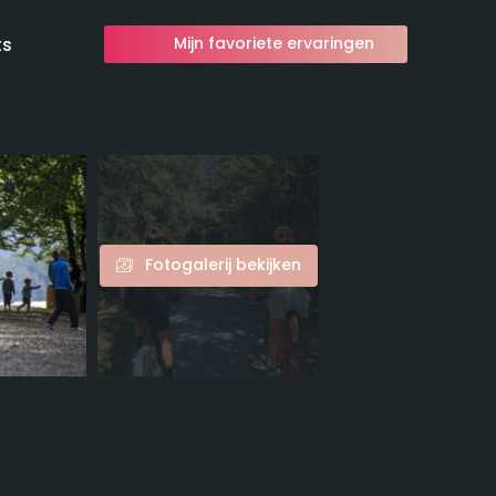
ts
Mijn favoriete ervaringen
Fotogalerij bekijken