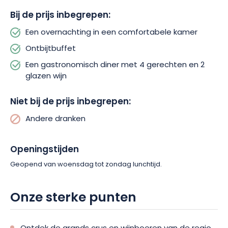
Deze wijnstreek staat bekend om zijn witte wijnen, vooral
Riesling en Gewurztraminer. Je kunt plaatselijke kelders
Bij de prijs inbegrepen:
bezoeken, wijnen proeven en de geheimen van de Elzasser
Een overnachting in een comfortabele kamer
wijnproductie ontdekken. Of je nu van eten, wijn en natuur
houdt of gewoon op zoek bent naar een ontspannend uitje in
Ontbijtbuffet
een prachtige omgeving, een gastronomische ervaring en
Een gastronomisch diner met 4 gerechten en 2
overnachting in Auberge Le Cheval Blanc zullen blijvende
glazen wijn
herinneringen achterlaten. Boek nu je vakantie!
Niet bij de prijs inbegrepen:
Andere dranken
Openingstijden
Geopend van woensdag tot zondag lunchtijd.
Onze sterke punten