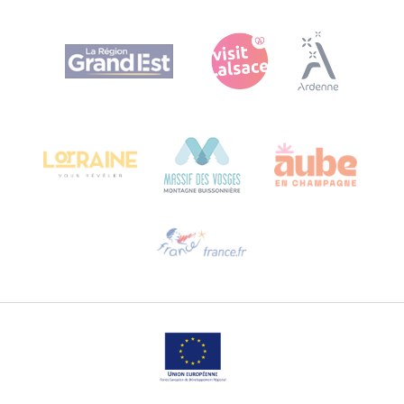
Agence Régionale du Tourisme Grand Est
Bureau de Colmar (hoofdkantoor)
Château Kiener – Rue de Verdun 24
68000 COLMAR - FRANKRIJK
Hulp nodig?
Stuur ons een e-mail