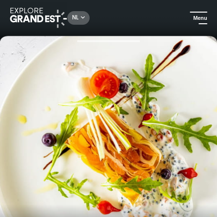
Rechercher un lieu, une activité...
NL
Menu
Kijk je ogen uit in de Grand Est
Gastronomische bistro
Avond voor twee - Mont Champ du Feu****