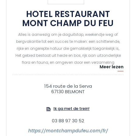
HÔTEL RESTAURANT
MONT CHAMP DU FEU
Alles is aanwezig om je daguitstap, weekendje weg of
bergvakantie tot een succes te maken: een schitterende,
rijke en ongerepte natuur die gemakkelijk toegankelijk is,
Het gebied bestaat uit heide en bos, rijk aan uitzonderlijke
flora en fauna, en omgeven door een verzameling
Meer lezen
weelderige landschappen die generaties wandelaars
hebben verrukt.
154 route de la Serva
67130 BELMONT
Hôtel Restaurant Mont Champ du Feu, ideaal gelegen in het
hart van het resort, is de perfecte plek om te ontspannen en
nieuwe energie op te doen na een geweldige dag in de
Ik ga met de trein!
bergen, met familie, vrienden of als stel voor een romantisch
03 88 97 30 52
uitje.
https://montchampdufeu.com/fr/