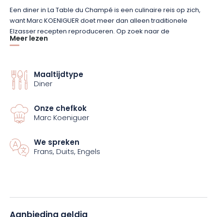
Een diner in La Table du Champé is een culinaire reis op zich,
want Marc KOENIGUER doet meer dan alleen traditionele
Elzasser recepten reproduceren. Op zoek naar de
Meer lezen
kwintessens van smaken waagt hij zich er liever aan om ze te
vernieuwen en er subtiele accenten van moderniteit aan toe
te voegen. Het resultaat is een authentieke en gulle keuken,
die u op deze uitzonderlijke avond kunt ontdekken.
Maaltijdtype
Diner
Met verse seizoensproducten wordt elk gerecht speciaal
Onze chefkok
bereid door de chef voor een unieke smaakervaring. Een
Marc Koeniguer
speciaal menu voor elke dag. Dus welke dag je ook boekt, dit
gastronomische intermezzo zal je zeker verrassen.
We spreken
Frans, Duits, Engels
Aanbieding geldig