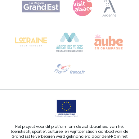
Agence Régionale du Tourisme Grand Est
Bureau de Colmar (hoofdkantoor)
Château Kiener – Rue de Verdun 24
68000 COLMAR - FRANKRIJK
Hulp nodig?
Stuur ons een e-mail
Het project voor dit platform om de zichtbaarheid van het
toeristisch, sportief, cultureel en wijntoeristisch aanbod van de
Grand Est te verbeteren werd gefinancierd door de EFRO in het