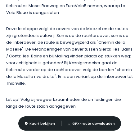
geschiedenis herbeleven in de verschillende themakamers.
fietsroutes Mosel Radweg en EuroVelo5 nemen, waarop La
Voie Bleue is aangesloten.
Deze 1e etappe volgt de oevers van de Moezel en de routes
zijn grotendeels autovrij. Soms op de rechteroever, soms op
de linkeroever, de route is bewegwijzerd als "Chemin de la
Moselle". De veranderingen van oever tussen Sierck-les-Bains
/ Contz-les-Bains en bij Malling vinden plaats op stukken weg:
voorzichtigheid is geboden! Bij Kœnigsmacker gaat de
fietsroute verder op de rechteroever: volg de borden "chemin
de la Moselle rive droite". Er is een variant op de linkeroever tot
Thionville.
Let op! Volg bij wegwerkzaamheden de omleidingen die
langs de route staan aangegeven.
Kaart bekijken
GPX-route downloaden