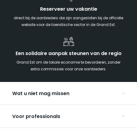
Reserveer uw vakantie
direct bij de aanbieders die zijn aangesloten bij de officiële
website voor de toeristische sector in de Grand Est.
Een solidaire aanpak steunen van de regio
Grand Est om de lokale economie te bevorderen, zonder
extra commissies voor onze aanbieders.
Wat u niet mag missen
Met kinderen naar de Grand Est
Voor professionals
Met z’n tweeën
Kerst in Oost-Frankrijk
Organiseer uw conferenties en seminars
De Route des Vins d’Alsace