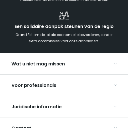
website voor de toeristische sector in de Grand Est.
Een solidaire aanpak steunen van de regio
Grand Est om de lokale economie te bevorderen, zonder
extra commissies voor onze aanbieders.
Wat u niet mag missen
Met kinderen naar de Grand Est
Voor professionals
Met z’n tweeën
Kerst in Oost-Frankrijk
Organiseer uw conferenties en seminars
De Route des Vins d’Alsace
Juridische informatie
Organiseer uw groepsreizen
Bezienswaardigheden op de UNESCO-erfgoedlijst
Over ART GE
De wijngaarden van de Champagne
Algemene gebruiksvoorwaarden
Mediaroom