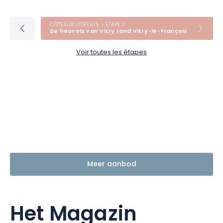
CÔTEAUX VITRYATS
ETAPE 7
De heuvels van Vitry rond Vitry-le-François
Voir toutes les étapes
Meer aanbod
Het Magazin