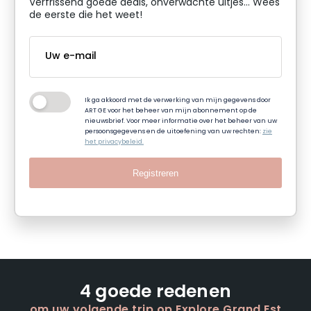
Verfrissend goede deals, onverwachte uitjes... Wees
de eerste die het weet!
Ik ga akkoord met de verwerking van mijn gegevens door
ART GE voor het beheer van mijn abonnement op de
nieuwsbrief. Voor meer informatie over het beheer van uw
persoonsgegevens en de uitoefening van uw rechten:
zie
het privacybeleid.
Registreren
4 goede redenen
om uw volgende trip op Explore Grand Est