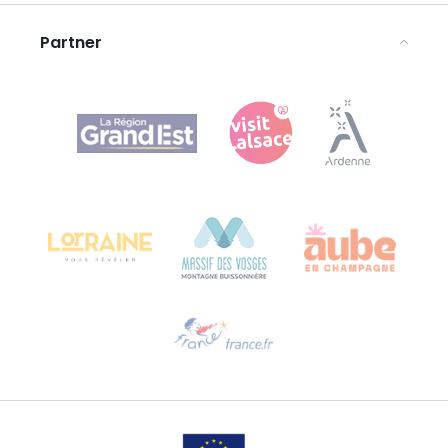
Rechtliche Hinweise
Partner
Agence Régionale du Tourisme Grand Est
Bureau de Colmar (Hauptverwaltung)
Château Kiener – 24 rue de Verdun
68000 COLMAR
Hilfe erwünscht?
Sprechen Sie uns per E-Mail an