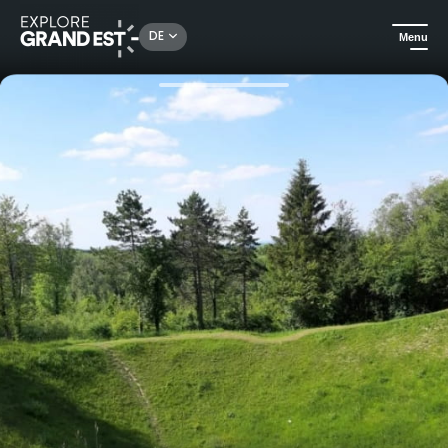
Rechercher un lieu, une activité...
DE
Menu
Sehenswertes in der Region Grand Est
Ausflüge
Ausflug in die Geschichte und Natur am Crête des Eparges, Der Wald nach dem Krieg!