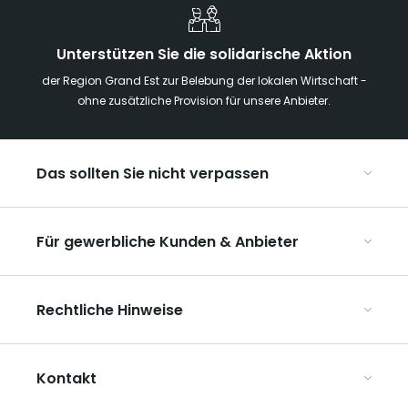
Unterstützen Sie die solidarische Aktion
der Region Grand Est zur Belebung der lokalen Wirtschaft -
ohne zusätzliche Provision für unsere Anbieter.
Das sollten Sie nicht verpassen
Mit Kindern in der Region Grand Est
Für gewerbliche Kunden & Anbieter
Die Weihnachtsmärkte im Grand Est
Ribeauvillé, zwischen Weinbergen und Bergen
Organisieren Sie Ihre Kongresse und Seminare
Unsere UNESCO-Welterbestätten
Rechtliche Hinweise
Organisieren Sie Ihre Gruppenreisen
Im Weinbaugebiet Champagne
ART GE kennenlernen
Allgemeine Nutzungsbedingungen
Mediaroom
Kontakt
Datenschutzbestimmungen