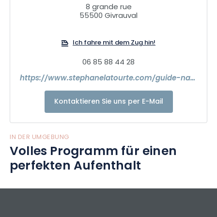
der Pisten zu gehen!
8 grande rue
Vom Lac du Der zum Lac de Madine, von der Argonne zum
55500 Givrauval
Barrois… Los geht’s: Orientierungslauf, Entdeckung des
Pferdes im Wald, Eintauchen in den Argonnerwald, Les
Ich fahre mit dem Zug hin!
Eparges, der Wald der Erneuerung.
Schulausflüge.
06 85 88 44 28
https://www.stephanelatourte.com/guide-nature
Kontaktieren Sie uns per E-Mail
IN DER UMGEBUNG
Volles Programm für einen
perfekten Aufenthalt