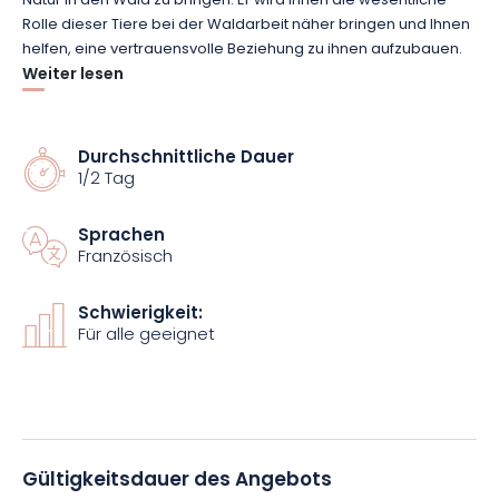
Natur in den Wald zu bringen. Er wird Ihnen die wesentliche
Rolle dieser Tiere bei der Waldarbeit näher bringen und Ihnen
helfen, eine vertrauensvolle Beziehung zu ihnen aufzubauen.
Weiter lesen
Am Ende des Ausflugs werden « are », « yeu », « cule », « dia »
und « oyo » Begriffe sein, die Ihnen vertraut sein werden!
Durchschnittliche Dauer
1/2 Tag
Stéphane erwartet Sie, um sein Wissen mit Ihnen zu teilen.
Reservieren Sie schnell Ihren Platz für diesen ungewöhnlichen
Sprachen
und pädagogisch wertvollen Ausflug!
Französisch
Schwierigkeit:
Für alle geeignet
Gültigkeitsdauer des Angebots