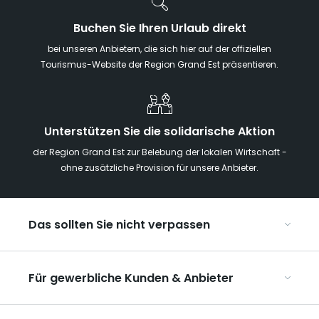
Buchen Sie Ihren Urlaub direkt
bei unseren Anbietern, die sich hier auf der offiziellen
Tourismus-Website der Region Grand Est präsentieren.
Unterstützen Sie die solidarische Aktion
der Region Grand Est zur Belebung der lokalen Wirtschaft -
ohne zusätzliche Provision für unsere Anbieter.
Das sollten Sie nicht verpassen
Mit Kindern in der Region Grand Est
Für gewerbliche Kunden & Anbieter
Die Weihnachtsmärkte im Grand Est
Ribeauvillé, zwischen Weinbergen und Bergen
Organisieren Sie Ihre Kongresse und Seminare