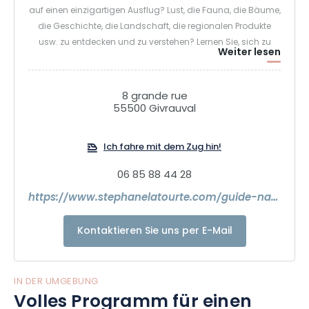
auf einen einzigartigen Ausflug? Lust, die Fauna, die Bäume,
die Geschichte, die Landschaft, die regionalen Produkte
usw. zu entdecken und zu verstehen? Lernen Sie, sich zu
Weiter lesen
orientieren, mit einem Pferd auszurücken, vertrauliche Orte zu
entdecken, die markierten Wege zu verlassen und abseits
der Pisten zu gehen!
8 grande rue
Vom Lac du Der zum Lac de Madine, von der Argonne zum
55500 Givrauval
Barrois… Los geht’s: Orientierungslauf, Entdeckung des
Pferdes im Wald, Eintauchen in den Argonnerwald, Les
Ich fahre mit dem Zug hin!
Eparges, der Wald der Erneuerung.
Schulausflüge.
06 85 88 44 28
https://www.stephanelatourte.com/guide-nature
Kontaktieren Sie uns per E-Mail
IN DER UMGEBUNG
Volles Programm für einen