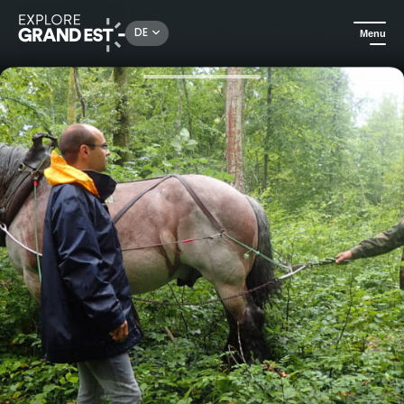
Rechercher un lieu, une activité...
DE
Menu
Sehenswertes in der Region Grand Est
Ausflüge
Einführung in das Holzrücken mit Pferden