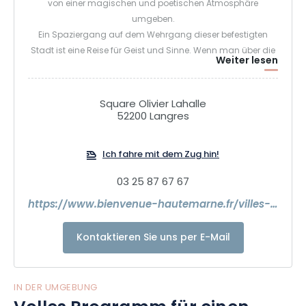
von einer magischen und poetischen Atmosphäre
umgeben.
Ein Spaziergang auf dem Wehrgang dieser befestigten
Stadt ist eine Reise für Geist und Sinne. Wenn man über die
Weiter lesen
Körnung des Steins streicht, wird man zum Hellebardier, der
die Festung beschützt, während der Blick sich in einem
fernen und beruhigenden Horizont verliert. Von den ältesten
Square Olivier Lahalle
Zeiten bis zur Aufklärung hat die hochgelegene Stadt ihre
52200 Langres
Reichtümer bewahrt und ist zu einem Schmuckstück
geworden, das durch Besichtigungen, Aufführungen und
Ich fahre mit dem Zug hin!
Konzerte zum Leben erweckt wird. Am Fuße des Plateaus
öffnen sich die bewaldeten Weiten des Nationalparks der
03 25 87 67 67
Wälder und großzügige Landschaften, die von fruchtbarem
https://www.bienvenue-hautemarne.fr/villes-cites-caractere/langres/que-visiter/
und heilendem Wasser umspült werden. Atmen Sie auf, hier
ist die Natur Königin! In den geschickten Händen der
Kontaktieren Sie uns per E-Mail
Korbflechter biegen und verflechten sich die Weidenstränge
zu Körben und dekorativen Meisterwerken.
Das Pays de Langres ist ein Land der Weite und der Freiheit,
das alle Leidenschaften weckt...
IN DER UMGEBUNG