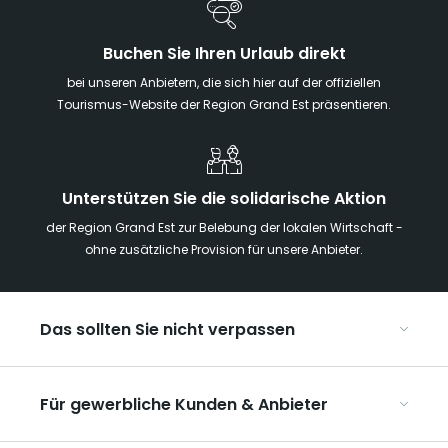
Buchen Sie Ihren Urlaub direkt
bei unseren Anbietern, die sich hier auf der offiziellen
Tourismus-Website der Region Grand Est präsentieren.
Unterstützen Sie die solidarische Aktion
der Region Grand Est zur Belebung der lokalen Wirtschaft -
ohne zusätzliche Provision für unsere Anbieter.
Das sollten Sie nicht verpassen
Mit Kindern in der Region Grand Est
Für gewerbliche Kunden & Anbieter
Die Weihnachtsmärkte im Grand Est
Ribeauvillé, zwischen Weinbergen und Bergen