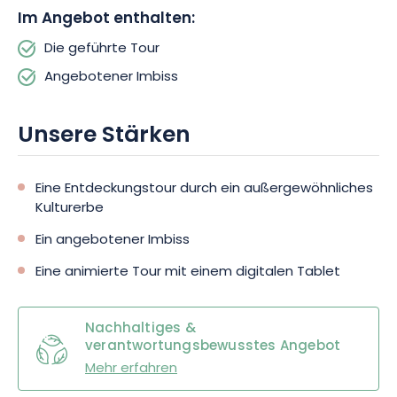
entspannten Atmosphäre zu verlängern.
Im Angebot enthalten:
Die geführte Tour
Zwischen Kulturerbe, Geschichte und Erkundung lädt Sie diese
Aktivität dazu ein, die mittelalterliche Vergangenheit der
Angebotener Imbiss
Vogesen wiederzuentdecken. Buchen Sie Ihren Besuch und
begeben Sie sich auf die Spuren der Burgen und der Herzöge
Unsere Stärken
von Lothringen.
Eine Entdeckungstour durch ein außergewöhnliches
Kulturerbe
Ein angebotener Imbiss
Eine animierte Tour mit einem digitalen Tablet
Nachhaltiges &
verantwortungsbewusstes Angebot
Mehr erfahren