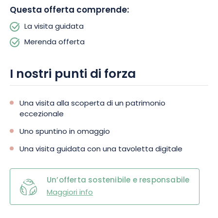
attività vi invita a riscoprire il passato medievale dei Vosgi.
Questa offerta comprende:
Prenotate la vostra visita e seguite le orme dei castelli
La visita guidata
fortificati e dei duchi di Lorena.
Merenda offerta
I nostri punti di forza
Una visita alla scoperta di un patrimonio
eccezionale
Uno spuntino in omaggio
Una visita guidata con una tavoletta digitale
Un’offerta sostenibile e responsabile
Maggiori info