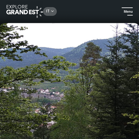
Rechercher un lieu, une activité...
IT
Menu
Homepage
Escursioni
Castelli e duchi di Lorena