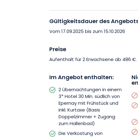
auf der Route de Dom Pérignon, auf de
Hautvillers, die Wiege des Champagne
Écomusée de la Vigne entdecken können
Gültigkeitsdauer des Angebot
Reise mit einem Besuch in Reims und 
Vom 17.09.2025 bis zum 15.10.2026
Sind Sie bereit, den Zauber der Cham
Preise
jetzt Ihren Kurzurlaub und lassen Sie s
Aufenthalt für 2 Erwachsene ab 486 €.
Champagne verzaubern.
Im Angebot enthalten:
Ni
en
2 Übernachtungen in einem
3* Hotel 30 Min. südlich von
Epernay mit Frühstück und
inkl. Kurtaxe (Basis
Doppelzimmer + Zugang
zum Hallenbad)
Die Verkostung von