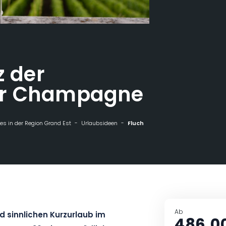
z der
er Champagne
s in der Region Grand Est
Urlaubsideen
Flucht ins Herz der Weinberge der Champagne
Ab
d sinnlichen Kurzurlaub im
486,0