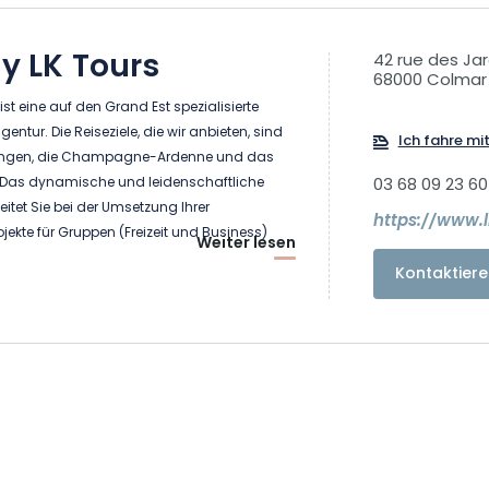
by LK Tours
42 rue des Jar
68000 Colmar
 ist eine auf den Grand Est spezialisierte
ntur. Die Reiseziele, die wir anbieten, sind
Ich fahre mi
hringen, die Champagne-Ardenne und das
Das dynamische und leidenschaftliche
03 68 09 23 60
itet Sie bei der Umsetzung Ihrer
https://www.li
jekte für Gruppen (Freizeit und Business)
Weiter lesen
n (Duo, Familie, Freunde). Zusätzlich zu
Kontaktiere
decker"-Touren können wir dank unserer
uch thematische Aufenthalte oder Touren
nd Gastronomie, Kulturerbe und Know-how,
atur und Sport...).
neuartige Geschenkpakete in den schönsten
 Est und Mikroabenteuer, die zu 100 % lokal
rantwortungsvoll sind! Gehen Sie mit Lisela