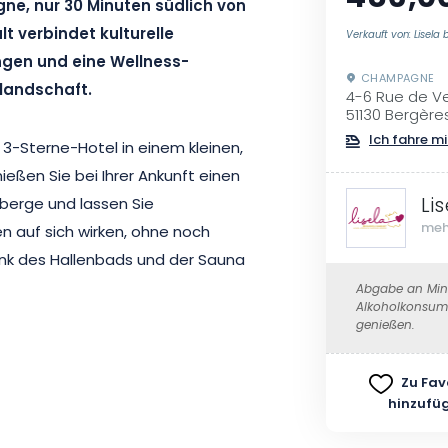
e, nur 30 Minuten südlich von
t verbindet kulturelle
Verkauft von: Lisela 
ngen und eine Wellness-
CHAMPAGNE
rlandschaft.
4-6 Rue de V
51130 Bergère
Ich fahre mi
3-Sterne-Hotel in einem kleinen,
ßen Sie bei Ihrer Ankunft einen
Li
nberge und lassen Sie
meh
 auf sich wirken, ohne noch
ank des Hallenbads und der Sauna
ment purer Entspannung.
Abgabe an Mind
Alkoholkonsum 
genießen.
Épernay, der „Hauptstadt des
SCO geschützten Avenue de
Zu Fav
ss im Neorenaissance-Stil und
hinzufü
Weingut. Der Aufenthalt endet