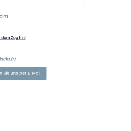
dins
t dem Zug hin!
sela.fr/
n Sie uns per E-Mail