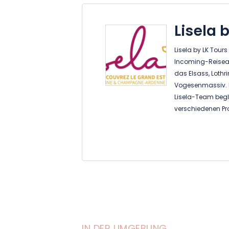
Lisela 
Lisela by LK Tours
Incoming-Reiseage
das Elsass, Lot
Vogesenmassiv. 
Lisela-Team begle
verschiedenen Pro
und Einzelpersone
unseren "Erstent
Ortskenntnisse a
anbieten (Wein u
Ungewöhnliches, N
Wir bieten auch 
Städten des Grand
und ökologisch ve