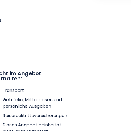
r Sie symbolträchtige Dörfer wie
rs, oder Verzenay mit seinem
. Als Tipp: Beenden Sie Ihre
s
seiner berühmten Kathedrale.
pagne zu erleben? Buchen Sie
ich von der Lebensart der
cht im Angebot
thalten:
Transport
Getränke, Mittagessen und
persönliche Ausgaben
Reiserücktrittsversicherungen
Dieses Angebot beinhaltet