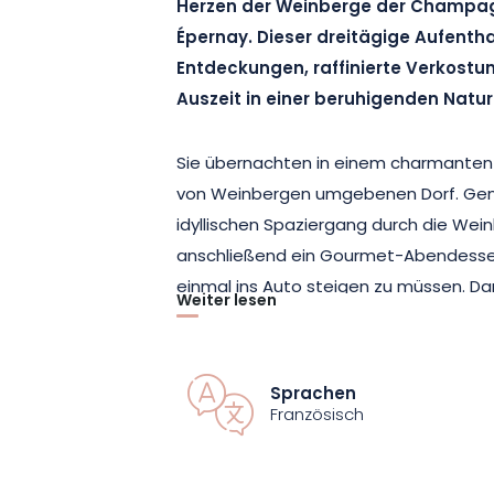
Herzen der Weinberge der Champagn
Épernay. Dieser dreitägige Aufenthal
Entdeckungen, raffinierte Verkostu
Auszeit in einer beruhigenden Natu
Sie übernachten in einem charmanten 
von Weinbergen umgebenen Dorf. Genie
idyllischen Spaziergang durch die Wei
anschließend ein Gourmet-Abendessen
einmal ins Auto steigen zu müssen. D
Weiter lesen
des Hotels erwartet Sie zudem ein Mo
Am nächsten Tag geht es weiter nach 
Sprachen
Champagners“, und ihrer von der UNE
Französisch
Champagne. Besichtigen Sie ein Schlo
verkosten Sie drei Cuvées auf einem 