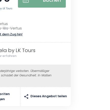
Buchen
by LK Tours
ertus
s-lès-Vertus
t dem Zug hin!
sela by LK Tours
r erfahren
erjährige verboten. Übermäßiger
schadet der Gesundheit. In Maßen
oriten
Dieses Angebot teilen
gen