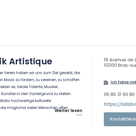
ik Artistique
18 Avenue de
55100 Bras-s
r Verein haben wir uns zum Ziel gesetzt, die
ion Maas zu fördern, zu vereinen, zu schaffen
Ich fahre mi
lieben es, lokale Talente, Musiker,
Künstler in den Vordergrund zu stellen.
06 86 31 60 80
itativ hochwertige kulturelle
https://lafabri
 die möglichst vielen Menschen offen
Weiter lesen
Kontaktiere