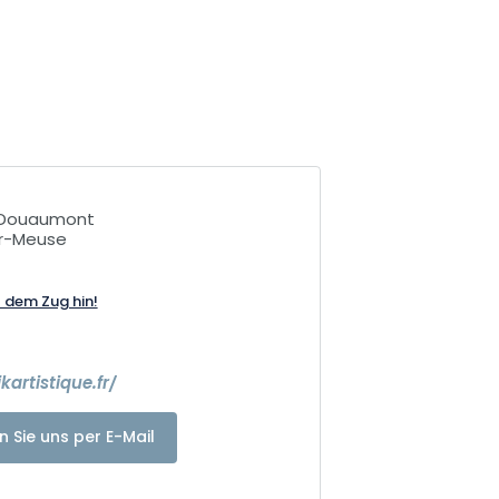
 Douaumont
ur-Meuse
t dem Zug hin!
kartistique.fr/
n Sie uns per E-Mail