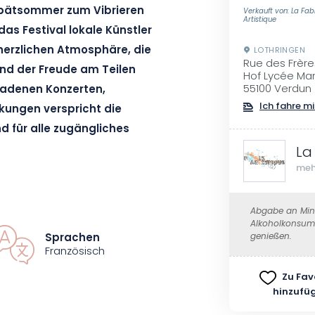
 Spätsommer zum Vibrieren
Verkauft von: La Fab
Artistique
as Festival lokale Künstler
herzlichen Atmosphäre, die
LOTHRINGEN
Rue des Frère
und der Freude am Teilen
Hof Lycée Ma
55100 Verdun
ladenen Konzerten,
Ich fahre mi
kungen verspricht die
d für alle zugängliches
La
meh
Abgabe an Mind
Alkoholkonsum 
s / Gina Simmons and the
Sprachen
genießen.
e des Balcons.
Französisch
Zu Fav
l / Ice Bean / Led Zap / Grand
hinzufü
Mickaël Clément.