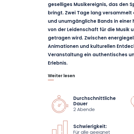
geselliges Musikereignis, das den
bringt. Zwei Tage lang versammelt d
und unumgängliche Bands in einer 
von der Leidenschaft für die Musik 
getragen wird. Zwischen energiege
Animationen und kulturellen Entdec
Veranstaltung ein authentisches un
Erlebnis.
Weiter lesen
Auf dem Programm stehen :
Freitag, 21. August: Les Sales Majesté
Durchschnittliche
Dauer
Nobodies / Acouphène / La Mini Fanfar
2 Abende
Samstag, 22. August: Woodstock Reviva
Schwierigkeit:
Large / Tryp / Orchestre Sensation & 
Für alle geeignet