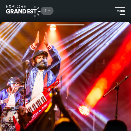
Rechercher un lieu, une activité...
IT
Menu
Homepage
Eventi
Al Festival L'Arrache di Verdun