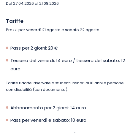
festoso in cui si incontrano tutte le generazioni. Prenotate
Dal 27.04.2026 al 21.08.2026
subito le vostre date e lasciatevi trasportare dall’energia
unica del Festival A L’Arrache!
Tariffe
Prezzi per venerdì 21 agosto e sabato 22 agosto
Pass per 2 giorni: 20 €
Tessera del venerdì: 14 euro / tessera del sabato: 12
euro
Tariffe ridotte: riservate a studenti, minori di 18 anni e persone
con disabilità (con documento).
Abbonamento per 2 giorni: 14 euro
Pass per venerdì e sabato: 10 euro