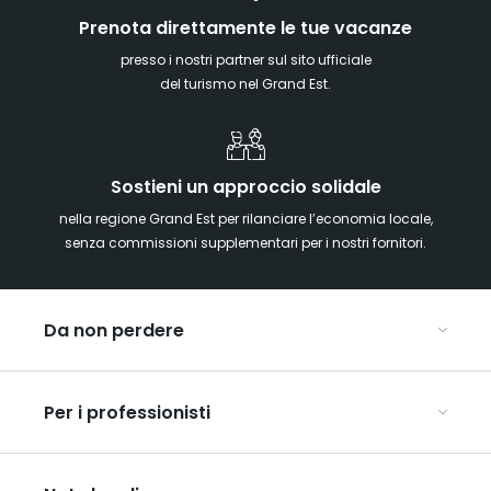
Prenota direttamente le tue vacanze
presso i nostri partner sul sito ufficiale
del turismo nel Grand Est.
Sostieni un approccio solidale
nella regione Grand Est per rilanciare l’economia locale,
senza commissioni supplementari per i nostri fornitori.
Da non perdere
Mercatini di Natale
Per i professionisti
Alsazia
Ardenne
Organizzare conferenze e seminari
Champagne