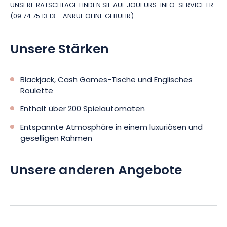
UNSERE RATSCHLÄGE FINDEN SIE AUF JOUEURS-INFO-SERVICE.FR
(09.74.75.13.13 – ANRUF OHNE GEBÜHR).
Unsere Stärken
Blackjack, Cash Games-Tische und Englisches
Roulette
Enthält über 200 Spielautomaten
Entspannte Atmosphäre in einem luxuriösen und
geselligen Rahmen
Unsere anderen Angebote