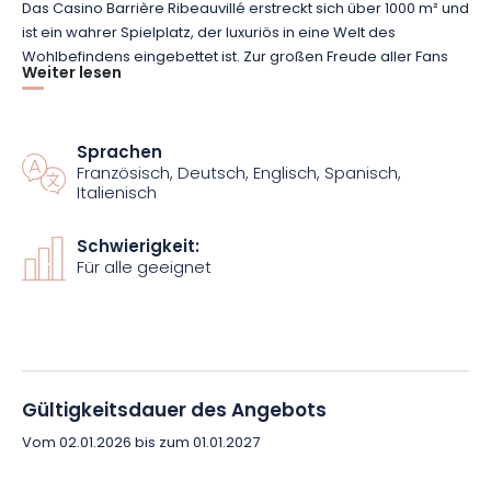
Das Casino Barrière Ribeauvillé erstreckt sich über 1000 m² und
ist ein wahrer Spielplatz, der luxuriös in eine Welt des
Wohlbefindens eingebettet ist. Zur großen Freude aller Fans
Weiter lesen
bietet die Einrichtung ein einzigartiges Paket “Tchin & Jetons”
an, das 1 Glas Champagner und 10 € in Jetons enthält. Mit
diesem Paket haben Sie Zugang zu den 11 Spieltischen, 40
Sprachen
elektronischen Touch-Roulettes, elektronischen Blackjacks
Französisch, Deutsch, Englisch, Spanisch,
und den über 200 Spielautomaten des Hauses.
Italienisch
Folgen Sie Ihrem Instinkt und nehmen Sie Platz, um Ihre Spiele
Schwierigkeit:
zu starten. Die warme Atmosphäre wird Ihnen den Stress
Für alle geeignet
nehmen. Zwischen den Einsätzen können Sie sich in einer der
drei Bars des Hauses aufhalten. Die Bar im
Spielautomatenraum bietet Ihnen eine freundliche und
entspannte Atmosphäre, während im Sportcafé Live-Musik
oder Sportwettkämpfe gespielt werden.
Gültigkeitsdauer des Angebots
Um Ihren Abend zu verschönern, halten die La Brasserie und
Vom 02.01.2026 bis zum 01.01.2027
das Belvédère des Resort Barrière Ribeauvillé auch
kulinarische Momente für Sie bereit. Was gibt es Besseres als