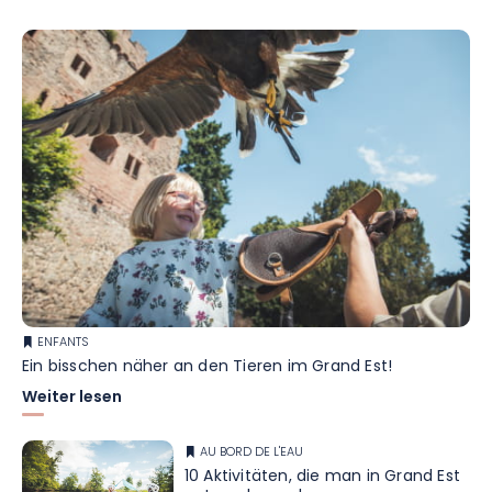
ENFANTS
Ein bisschen näher an den Tieren im Grand Est!
Weiter lesen
AU BORD DE L'EAU
10 Aktivitäten, die man in Grand Est