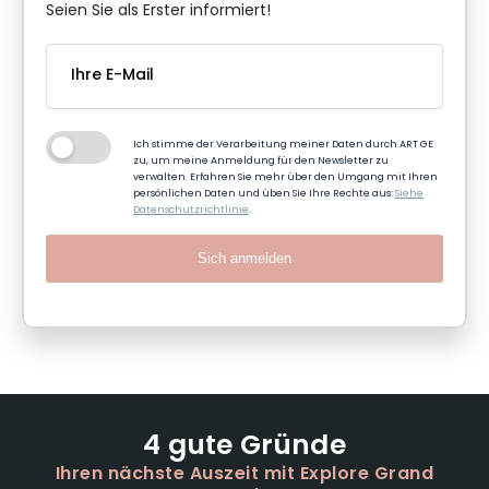
Seien Sie als Erster informiert!
Ich stimme der Verarbeitung meiner Daten durch ART GE
zu, um meine Anmeldung für den Newsletter zu
verwalten. Erfahren Sie mehr über den Umgang mit Ihren
persönlichen Daten und üben Sie Ihre Rechte aus:
Siehe
Datenschutzrichtlinie
.
Sich anmelden
4 gute Gründe
Ihren nächste Auszeit mit Explore Grand