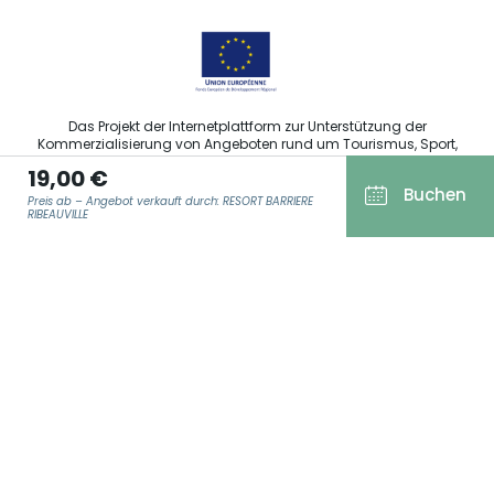
Das Projekt der Internetplattform zur Unterstützung der
Kommerzialisierung von Angeboten rund um Tourismus, Sport,
Kultur und Weintourismus in der Region Grand Est wurde im
19,00 €
Rahmen der Maßnahmen der Europäischen Union zur
Buchen
Abfederung der COVID-19-Pandemie vom Europäischen Fonds
Preis ab – Angebot verkauft durch: RESORT BARRIERE
für regionale Entwicklung (EFRE) finanziert.
RIBEAUVILLE
E-MAIL ADRESSE
*
Agence Régionale du Tourisme Grand Est ©2026 - Alle Rechte
vorbehalten
Allgemeine Nutzungsbedingungen
Impressum und rechtliche Hinweise
Datenschutzbestimmungen