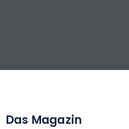
Das Magazin