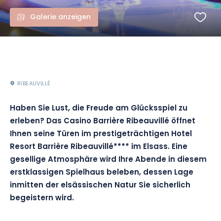
Galerie anzeigen
RIBEAUVILLÉ
Haben Sie Lust, die Freude am Glücksspiel zu
erleben? Das Casino Barrière Ribeauvillé öffnet
Ihnen seine Türen im prestigeträchtigen Hotel
Resort Barrière Ribeauvillé**** im Elsass. Eine
gesellige Atmosphäre wird Ihre Abende in diesem
erstklassigen Spielhaus beleben, dessen Lage
inmitten der elsässischen Natur Sie sicherlich
begeistern wird.