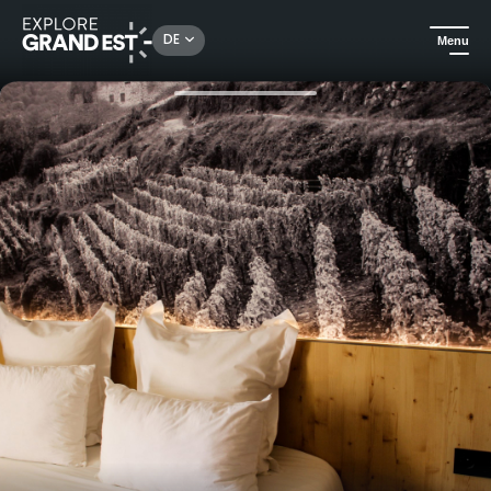
Rechercher un lieu, une activité...
DE
Menu
Sehenswertes in der Region Grand Est
Für gehobene Ansprüche
Hotel & Spa Ribeauvillé - Entspannender Aufenthalt