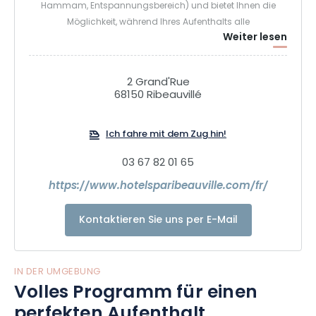
Hammam, Entspannungsbereich) und bietet Ihnen die
Möglichkeit, während Ihres Aufenthalts alle
Weiter lesen
Sehenswürdigkeiten des Elsass zu entdecken. 40 Minuten
von Straßburg und 20 Minuten von Colmar entfernt, können
Sie den Charme der Dörfer im Zentral-Elsass genießen und
2 Grand'Rue
die regionale Gastronomie kennenlernen.
68150 Ribeauvillé
Ich fahre mit dem Zug hin!
03 67 82 01 65
https://www.hotelsparibeauville.com/fr/
Kontaktieren Sie uns per E-Mail
IN DER UMGEBUNG
Volles Programm für einen
perfekten Aufenthalt