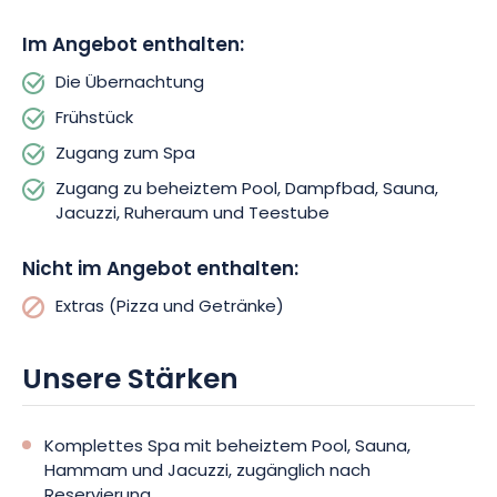
Im Angebot enthalten:
Im Hôtel & Spa Ribeauvillé ist jedes Detail durchdacht, damit Ihr
Aufenthalt mit Komfort, Entspannung und Entdeckung
Die Übernachtung
einhergeht. Ob ein romantisches Wochenende oder ein
Frühstück
Ausflug mit dem ganzen Stamm, hier ist alles vereint, um ein
unvergessliches Erlebnis im Herzen des Elsass zu haben.
Zugang zum Spa
Zugang zu beheiztem Pool, Dampfbad, Sauna,
Buchen Sie jetzt Ihren Aufenthalt im Hôtel & Spa Ribeauvillé und
Jacuzzi, Ruheraum und Teestube
genießen Sie einen einzigartigen Moment des Wohlbefindens
zwischen elsässischen Traditionen und sanfter Lebensart.
Nicht im Angebot enthalten:
Extras (Pizza und Getränke)
Unsere Stärken
Komplettes Spa mit beheiztem Pool, Sauna,
Hammam und Jacuzzi, zugänglich nach
Reservierung