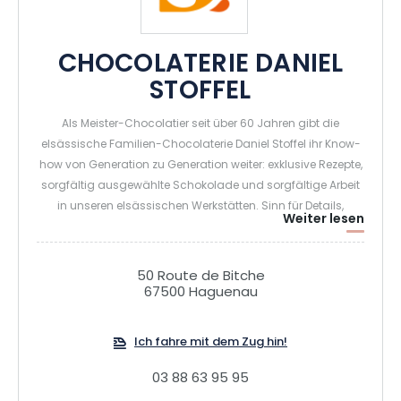
CHOCOLATERIE DANIEL
STOFFEL
Als Meister-Chocolatier seit über 60 Jahren gibt die
elsässische Familien-Chocolaterie Daniel Stoffel ihr Know-
how von Generation zu Generation weiter: exklusive Rezepte,
sorgfältig ausgewählte Schokolade und sorgfältige Arbeit
in unseren elsässischen Werkstätten. Sinn für Details,
Weiter lesen
Meisterschaft in der Zusammenstellung von
Geschmäckern und Materialien, unsere Chocolatiers
zeichnen sich in der Kunst der Kreativität & Geschicklichkeit
50 Route de Bitche
aus. Unser Know-how wird von der Bohne bis zur Tafel
67500 Haguenau
beherrscht. Unvergleichliche Schokolade ohne
Konservierungs- und Farbstoffe – eine Entscheidung, die wir
Ich fahre mit dem Zug hin!
schon vor langer Zeit getroffen haben.
03 88 63 95 95